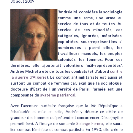
30 août 2009
'Andrée M. considère la sociologie
comme une arme, une arme au
service de tous et de toutes. Au
service de ces minorités, ces
catégories, ignorées, méprisées,
exploitées, sous-représentées si
nombreuses ; parmi elles, les
travailleurs manuels, les peuples
colonisés, les femmes. Pour ces
dernières, elle ajouterait volontiers 'mâl-représentées'.
Andrée Michel a été de tous les combats (et d'abord
contre
la guerre d'Algérie
). Le combat antimilitariste est aussi et
surtout un combat de femmes car, explique la sociologue,
docteure d'Etat de l'université de Paris, l'armée est une
composante du
système patriarcal
.
Avec l'aventure nucléaire française que la IVe République a
échafaudée et mise en selle, Andrée y détecte ce délire de
grandeur des hommes qui prétendent concurrencer Dieu. (mythe
prométhéen). A l'image de son amie
Solange Fernex
, elle saura
lier combat féministe et combat pacifiste. En 1990, elle crée le