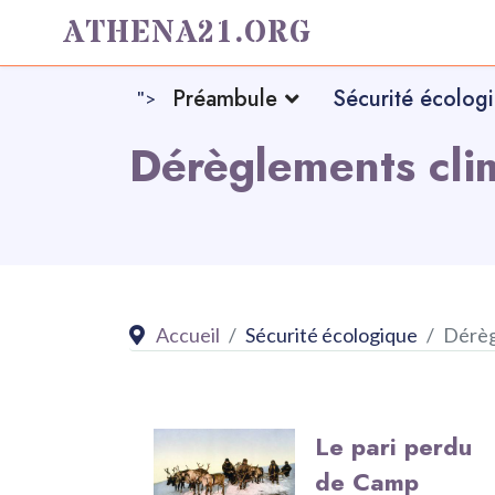
ATHENA21.ORG
Préambule
Sécurité écolog
">
Dérèglements cli
Accueil
Sécurité écologique
Dérèg
Le pari perdu
de Camp