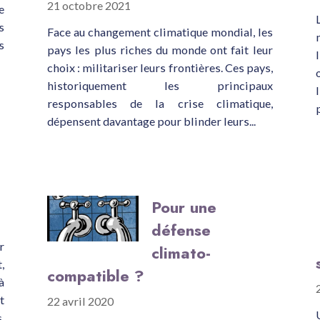
21 octobre 2021
e
s
Face au changement climatique mondial, les
s
pays les plus riches du monde ont fait leur
choix : militariser leurs frontières. Ces pays,
historiquement les principaux
responsables de la crise climatique,
dépensent davantage pour blinder leurs...
Pour une
défense
r
climato-
,
compatible ?
à
t
22 avril 2020
,