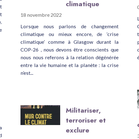
climatique
t
t
18 novembre 2022
.
Lorsque nous parlons de changement
e
climatique ou mieux encore, de ‘crise
climatique’ comme à Glasgow durant la
COP-26 , nous devons être conscients que
nous nous referons à la relation dégénérée
entre la vie humaine et la planète : la crise
n’est...
Militariser,
terroriser et
a
exclure
d