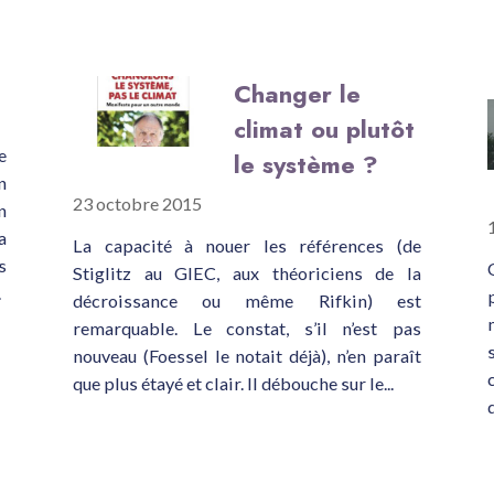
Changer le
climat ou plutôt
e
le système ?
n
23 octobre 2015
n
a
La capacité à nouer les références (de
s
Stiglitz au GIEC, aux théoriciens de la
.
décroissance ou même Rifkin) est
remarquable. Le constat, s’il n’est pas
nouveau (Foessel le notait déjà), n’en paraît
que plus étayé et clair. Il débouche sur le...