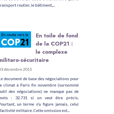
transport routier, le bâtiment,...
En toile de fond
de la COP21 :
le complexe
militaro-sécuritaire
03 décembre 2015
Le document de base des négociations pour
le climat à Paris fin novembre (surnommé
outil des négociations) ne manque pas de
mots : 32.731 si on veut être précis.
Pourtant, un terme n’y figure jamais, celui
d’activité militaire. Cette omission est...