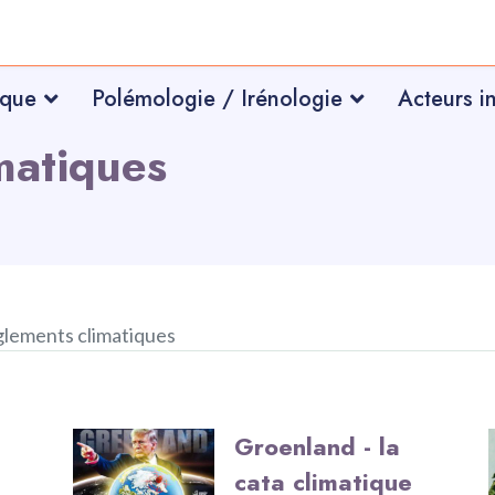
ique
Polémologie / Irénologie
Acteurs i
matiques
lements climatiques
Groenland - la
cata climatique