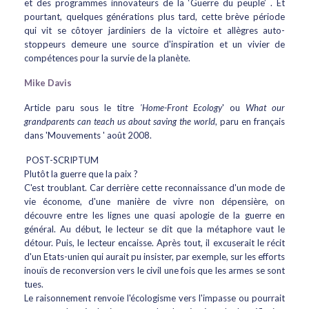
et des programmes innovateurs de la ‘Guerre du peuple’ . Et
pourtant, quelques générations plus tard, cette brève période
qui vit se côtoyer jardiniers de la victoire et allègres auto-
stoppeurs demeure une source d'inspiration et un vivier de
compétences pour la survie de la planète.
Mike Davis
Article paru sous le titre
'Home-Front Ecology
' ou
What our
grandparents can teach us about saving the world
, paru en français
dans 'Mouvements ' août 2008.
POST-SCRIPTUM
Plutôt la guerre que la paix ?
C'est troublant. Car derrière cette reconnaissance d'un mode de
vie économe, d'une manière de vivre non dépensière, on
découvre entre les lignes une quasi apologie de la guerre en
général. Au début, le lecteur se dit que la métaphore vaut le
détour. Puis, le lecteur encaisse. Après tout, il excuserait le récit
d'un Etats-unien qui aurait pu insister, par exemple, sur les efforts
inouïs de reconversion vers le civil une fois que les armes se sont
tues.
Le raisonnement renvoie l'écologisme vers l'impasse ou pourrait