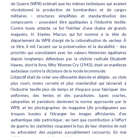
de Guerre (WPB) estimait que les mêmes techniques qui avaient
révolutionné la production de bombardiers et de cargos
militaires – structures simplifiées et standardisation des
composants – pouvaient être appliquées à l'industrie textile.
Contre toute attente, ce fut l'héritier d'une chaîne de grands
magasins, H. Stanley Marcus qui fut nommé à la tête du
département du WPB chargé de la rationalisation du secteur. À
ce titre, il mit l'accent sur la préservation et la durabilité – des
priorités qui coïncidaient avec les valeurs féministes égalitaires
depuis longtemps défendues par la styliste radicale Elizabeth
Hawes, dont le livre, Why Women Cry (1943), était un manifeste
audacieux contre la dictature de la mode incommode.
L'objectif était de créer une silhouette élancée et allégée , un style
plus court, moins corseté et plus standardisé qui laisserait à
l'industrie textile plus de temps et d'espace pour fabriquer des
uniformes, des tentes et des parachutes. Jupes courtes,
salopettes et pantalons devinrent la norme approuvée par le
WPB, et les photographes du magazine Life prodiguaient aux
troupes basées à l'étranger les images affriolantes d'un
authentique zèle patriotique : en tant que contribution à l'effort
de guerre, les starlettes coupaient le bas de leur chemise de nuit
ou arboraient des pyjamas passablement raccourcis. En mai