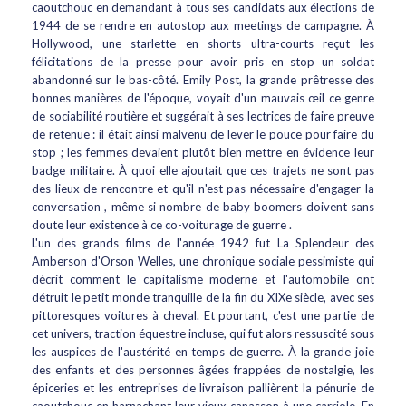
caoutchouc en demandant à tous ses candidats aux élections de
1944 de se rendre en autostop aux meetings de campagne. À
Hollywood, une starlette en shorts ultra-courts reçut les
félicitations de la presse pour avoir pris en stop un soldat
abandonné sur le bas-côté. Emily Post, la grande prêtresse des
bonnes manières de l'époque, voyait d'un mauvais œil ce genre
de sociabilité routière et suggérait à ses lectrices de faire preuve
de retenue : il était ainsi malvenu de lever le pouce pour faire du
stop ; les femmes devaient plutôt bien mettre en évidence leur
badge militaire. À quoi elle ajoutait que ces trajets ne sont pas
des lieux de rencontre et qu'il n'est pas nécessaire d'engager la
conversation , même si nombre de baby boomers doivent sans
doute leur existence à ce co-voiturage de guerre .
L'un des grands films de l'année 1942 fut La Splendeur des
Amberson d'Orson Welles, une chronique sociale pessimiste qui
décrit comment le capitalisme moderne et l'automobile ont
détruit le petit monde tranquille de la fin du XIXe siècle, avec ses
pittoresques voitures à cheval. Et pourtant, c'est une partie de
cet univers, traction équestre incluse, qui fut alors ressuscité sous
les auspices de l'austérité en temps de guerre. À la grande joie
des enfants et des personnes âgées frappées de nostalgie, les
épiceries et les entreprises de livraison pallièrent la pénurie de