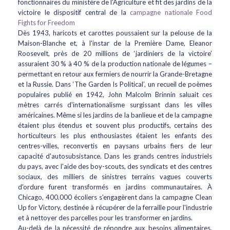
fonctionnaires du ministère de l'Agriculture et fit des jardins de la
victoire le dispositif central de la
campagne nationale Food
Fights for Freedom
Dès 1943, haricots et carottes poussaient sur la pelouse de la
Maison-Blanche et, à l'instar de la Première Dame, Eleanor
Roosevelt, près de 20 millions de ‘jardiniers de la victoire’
assuraient 30 % à 40 % de la production nationale de légumes –
permettant en retour aux fermiers de nourrir la Grande-Bretagne
et la Russie. Dans ‘The Garden Is Political’, un recueil de poèmes
populaires publié en 1942, John Malcolm Brinnin saluait ces
mètres carrés d'internationalisme surgissant dans les villes
américaines. Même si les jardins de la banlieue et de la campagne
étaient plus étendus et souvent plus productifs, certains des
horticulteurs les plus enthousiastes étaient les enfants des
centres-villes, reconvertis en paysans urbains fiers de leur
capacité d'autosubsistance. Dans les grands centres industriels
du pays, avec l'aide des boy-scouts, des syndicats et des centres
sociaux, des milliers de sinistres terrains vagues couverts
d'ordure furent transformés en jardins communautaires. À
Chicago, 400.000 écoliers s'engagèrent dans la campagne Clean
Up for Victory, destinée à récupérer de la ferraille pour l'industrie
et à nettoyer des parcelles pour les transformer en jardins.
Au-delà de la nécessité de répondre aux besoins alimentaires,