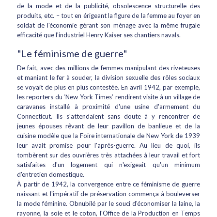
de la mode et de la publicité, obsolescence structurelle des
produits, etc. – tout en érigeant la figure de la femme au foyer en
soldat de l'économie gérant son ménage avec la même frugale
efficacité que l'industriel Henry Kaiser ses chantiers navals.
"Le féminisme de guerre"
De fait, avec des millions de femmes manipulant des riveteuses
et maniant le fer à souder, la division sexuelle des rôles sociaux
se voyait de plus en plus contestée. En avril 1942, par exemple,
les reporters du ‘New York Times’ rendirent visite à un village de
caravanes installé à proximité d'une usine d'armement du
Connecticut. Ils s'attendaient sans doute à y rencontrer de
jeunes épouses rêvant de leur pavillon de banlieue et de la
cuisine modèle que la Foire internationale de New York de 1939
leur avait promise pour l'après-guerre. Au lieu de quoi, ils
tombèrent sur des ouvrières très attachées à leur travail et fort
satisfaites d'un logement qui n'exigeait qu'un minimum
d'entretien domestique.
À partir de 1942, la convergence entre ce féminisme de guerre
naissant et l'impératif de préservation commença à bouleverser
la mode féminine. Obnubilé par le souci d'économiser la laine, la
rayonne, la soie et le coton, l'Office de la Production en Temps