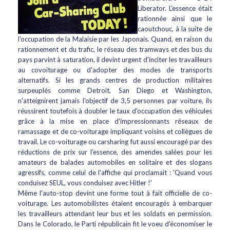
Liberator. L'essence était
rationnée ainsi que le
caoutchouc, à la suite de
l'occupation de la Malaisie par les Japonais. Quand, en raison du
rationnement et du trafic, le réseau des tramways et des bus du
pays parvint à saturation, il devint urgent d'inciter les travailleurs
au covoiturage ou d'adopter des modes de transports
alternatifs. Si les grands centres de production militaires
surpeuplés comme Detroit, San Diego et Washington,
n'atteignirent jamais l'objectif de 3,5 personnes par voiture, ils
réussirent toutefois à doubler le taux d'occupation des véhicules
grâce à la mise en place d'impressionnants réseaux de
ramassage et de co-voiturage impliquant voisins et collègues de
travail. Le co-voiturage ou carsharing fut aussi encouragé par des
réductions de prix sur l'essence, des amendes salées pour les
amateurs de balades automobiles en solitaire et des slogans
agressifs, comme celui de l'affiche qui proclamait : 'Quand vous
conduisez SEUL, vous conduisez avec Hitler !'
Même l'auto-stop devint une forme tout à fait officielle de co-
voiturage. Les automobilistes étaient encouragés à embarquer
les travailleurs attendant leur bus et les soldats en permission.
Dans le Colorado, le Parti républicain fit le voeu d'économiser le