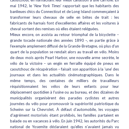
caoutchouc en harnachant leur vieux canasson à une carriole. En
mai 1942, le ‘
New York Times
’ rapportait que les habitants des
banlieues chics du Connecticut et de Long Island commençaient à
transformer leurs chevaux de selle en bêtes de trait : les
fabricants de harnais font d'excellentes affaires et les voitures à
cheval sortent des remises où elles étaient reléguées.
Mieux encore, on assista au retour triomphal de la bicyclette –
grande tocade nationale des années 1890 –, en partie grâce à
l'exemple amplement diffusé de la Grande-Bretagne, où plus d'un
quart de la population se rendait alors au travail en vélo. Moins
de deux mois après Pearl Harbor, une nouvelle arme secrète, le
vélo de la victoire – un engin en ferraille équipé de pneus en
caoutchouc de récupération – faisait son apparition à la 'une' des
journaux et dans les actualités cinématographiques. Dans le
même temps, des centaines de milliers de travailleurs
réquisitionnaient les vélos de leurs enfants pour leur
déplacement quotidien à l'usine ou au bureau, et des dizaines de
municipalités organisèrent des parades cyclistes et autres
journées du vélo pour promouvoir la supériorité patriotique du
Schwinn sur la Chevrolet. À défaut d'automobile, les voyages
d'agrément motorisés étant prohibés, les familles partaient en
balade ou en vacances à vélo. En juin 1942, les autorités du Parc
national de Yosemite déclaraient qu'elles n'avaient jamais vu