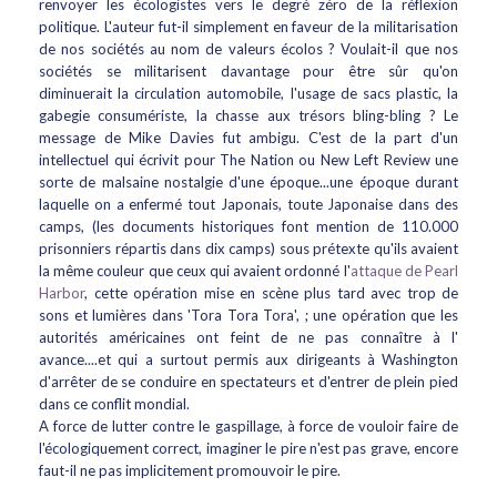
renvoyer les écologistes vers le degré zéro de la réflexion
politique. L'auteur fut-il simplement en faveur de la militarisation
de nos sociétés au nom de valeurs écolos ? Voulait-il que nos
sociétés se militarisent davantage pour être sûr qu'on
diminuerait la circulation automobile, l'usage de sacs plastic, la
gabegie consumériste, la chasse aux trésors bling-bling ? Le
message de Mike Davies fut ambigu. C'est de la part d'un
intellectuel qui écrivit pour The Nation ou New Left Review une
sorte de malsaine nostalgie d'une époque...une époque durant
laquelle on a enfermé tout Japonais, toute Japonaise dans des
camps, (les documents historiques font mention de 110.000
prisonniers répartis dans dix camps) sous prétexte qu'ils avaient
la même couleur que ceux qui avaient ordonné l'
attaque de Pearl
Harbor
, cette opération mise en scène plus tard avec trop de
sons et lumières dans 'Tora Tora Tora', ; une opération que les
autorités américaines ont feint de ne pas connaître à l'
avance....et qui a surtout permis aux dirigeants à Washington
d'arrêter de se conduire en spectateurs et d'entrer de plein pied
dans ce conflit mondial.
A force de lutter contre le gaspillage, à force de vouloir faire de
l'écologiquement correct, imaginer le pire n'est pas grave, encore
faut-il ne pas implicitement promouvoir le pire.