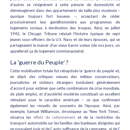
d'autres se résignèrent à cette pénurie de domesticité et
déménagèrent dans des appartements de taille plus modeste –
quoique toujours fort luxueux –, acceptant de céder
provisoirement leur gentilhommière aux programmes de
logements sociaux à destination des troupes. Ainsi, en juillet
1942, le Chicago Tribune relatait l'histoire typique de sept
jeunes sous-officiers de la U.S. Navy et de leurs épouses, qui se
partageaient le manoir d'un vieux baron voleur (de nos jours, on
appellerait ça du logement communautaire).
La 'guerre du Peuple' ?
Cette mobilisation totale fut rebaptisée la ‘guerre du peuple’ et,
en dépit des critiques venues des milieux conservateurs,
journalistes et visiteurs étrangers tombaient généralement
d'accord pour estimer que cette combinaison de crise mondiale,
de plein emploi, et d'austérité modérée constituait un excellent
stimulant pour le caractère américain – ce que confirment
également les recueils de souvenirs de l'époque. Ainsi, par
exemple, Samuel Williamson, chroniqueur au ‘New York Times’,
observa les
effets du rationnement
et de la restriction du
transport automobile sur les familles des banlieues éloignées qui
ne pouvaient jouir ni de l' auto-suffisance de la campagne , ni de l'