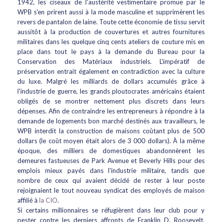
1942, les ciseaux de l'austérité vestimentaire promue par le
WPB s'en prirent aussi à la mode masculine et supprimèrent les
revers de pantalon de laine. Toute cette économie de tissu servit
aussitôt à la production de couvertures et autres fournitures
militaires dans les quelque cinq cents ateliers de couture mis en
place dans tout le pays à la demande du Bureau pour la
Conservation des Matériaux industriels. L'impératif de
préservation entrait également en contradiction avec la culture
du luxe. Malgré les milliards de dollars accumulés grâce à
l'industrie de guerre, les grands ploutocrates américains étaient
obligés de se montrer nettement plus discrets dans leurs
dépenses. Afin de contraindre les entrepreneurs à répondre à la
demande de logements bon marché destinés aux travailleurs, le
WPB interdit la construction de maisons coûtant plus de 500
dollars (le coût moyen était alors de 3 000 dollars). À la même
époque, des milliers de domestiques abandonnèrent les
demeures fastueuses de Park Avenue et Beverly Hills pour des
emplois mieux payés dans l'industrie militaire, tandis que
nombre de ceux qui avaient décidé de rester à leur poste
rejoignaient le tout nouveau syndicat des employés de maison
affilié à
la CIO
.
Si certains millionnaires se réfugièrent dans leur club pour y
pester contre les derniers affronts de Franklin D. Roosevelt,