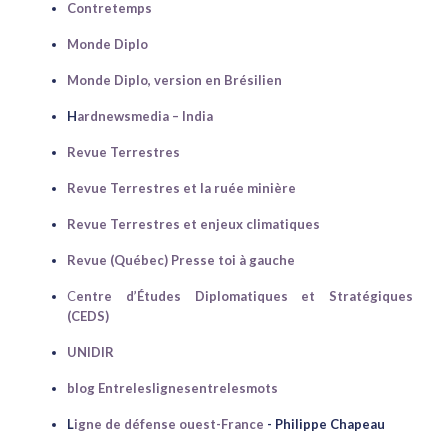
Contretemps
Monde Diplo
Monde Diplo, version en Brésilien
H
ardnewsmedia – India
Revue Terrestres
Revue Terrestres et la ruée minière
Revue Terrestres et enjeux climatiques
Revue (Québec) Presse toi à gauche
C
entre d’Études Diplomatiques et Stratégiques
(CEDS)
UNIDIR
blog Entreleslignesentrelesmots
L
igne de défense ouest-France
- Philippe Chapeau