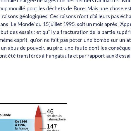
e nationale chargée de la gestion des déchets radioactifs. 
ucoup mouillé pour les déchets de Bure. Mais une chose es
 raisons géologiques. Ces raisons n'ont d'ailleurs pas éch
 'Le Monde' du 15 juillet 1995, soit un mois après l'Appel 
ut des essais ; et qu'il y a fracturation de la partie supé
même esprit, qu'on ne fait pas péter une bombe sur un atol
 un abus de pouvoir, au pire, une faute dont les conséqu
 ont été transférés à Fangataufa et par rapport aux 8 essais