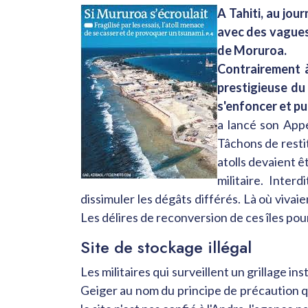
A Tahiti, au jou
avec des vagues 
de Moruroa.
Contrairement à
prestigieuse du
s'enfoncer et pui
a lancé son Appe
Tâchons de restitu
atolls devaient ê
militaire. Inter
dissimuler les dégâts différés. Là où vivaie
Les délires de reconversion de ces îles pou
Site de stockage illégal
Les militaires qui surveillent un grillage 
Geiger au nom du principe de précaution que 