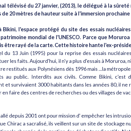
rnal télévisé du 27 janvier, (2013), le délégué à la sûre
de 20 mètres de hauteur suite à l'immersion prochaine d
 Bikini, l'espace protégé du site des essais nucléaires
 patrimoine mondial de l'UNESCO. Parce que
Moruroa 
s être rayé de la carte.
Cette histoire hante l'ex-présid
l du 13 Juin (1995) pour la reprise des essais nucléaires
er les faits. Aujourd'hui, il n'y a plus d'essais à Moruroa, ni
tre restitués aux Polynésiens dès 1996 mais ...la métropole
dits au public. Interdits aux civils. Comme Bikini, c'est
nt et survivaient 3000 habitants dans les années 80, il ne 
r en faire des centres de recherches ou des villages de va
installé depuis 2001 ont pour mission d' empêcher les intrus
Chirac a sacralisé, ils veillent sur un site de stockage nuc