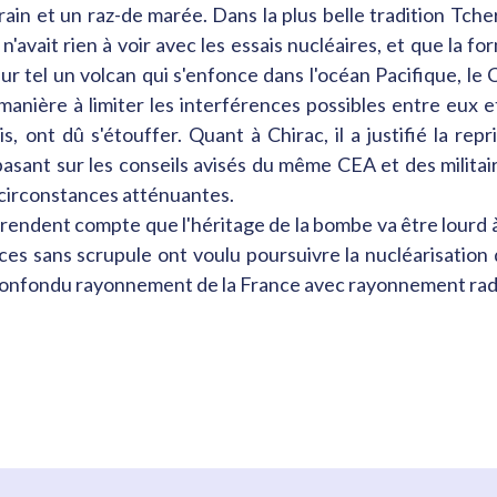
ain et un raz-de marée. Dans la plus belle tradition Tch
 n'avait rien à voir avec les essais nucléaires, et que la
eur tel un volcan qui s'enfonce dans l'océan Pacifique, le
manière à limiter les interférences possibles entre eux e
s, ont dû s'étouffer. Quant à Chirac, il a justifié la repr
 basant sur les conseils avisés du même CEA et des militai
 circonstances atténuantes.
 rendent compte que l'héritage de la bombe va être lourd à
 sans scrupule ont voulu poursuivre la nucléarisation d
t confondu rayonnement de la France avec rayonnement radi