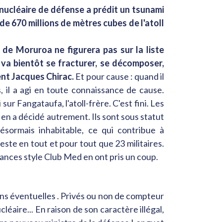
té nucléaire de défense a prédit un tsunami
e 670 millions de mètres cubes de l'atoll
 de Moruroa ne figurera pas sur la liste
va bientôt se fracturer, se décomposer,
ent Jacques Chirac.
Et pour cause : quand il
, il a agi en toute connaissance de cause.
 sur Fangataufa, l'atoll-frère. C'est fini. Les
 en a décidé autrement. Ils sont sous statut
 désormais inhabitable, ce qui contribue à
reste en tout et pour tout que 23 militaires.
cances style Club Med en ont pris un coup.
ions éventuelles . Privés ou non de compteur
léaire... En raison de son caractère illégal,