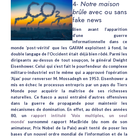
4-
Notre
maison
brûle
avec ou sans
fake news
Bien avant l’apparition
d’une guerre
informationnelle dans ce
monde ‘post-vérité’ que les GAFAM exploitent à fond, le
double langage de l’Occident était déjà bien rôdé. Parmi les
dirigeants au-dessus de tout soupçon, le général Dwight
Eisenhower. Celui qui s’est fait le pourfendeur du complexe
militaro-industriel est le même qui a approuvé l’opération
‘Ajax’ pour renverser M. Mossadegh en 1953. Eisenhower a
mis en échec le processus entrepris par un pays du Tiers
Monde pour acquérir la maîtrise de ses richesses
naturelles. Ce fiasco a aussi entraîné d’autres offensives
dans la guerre de propagande pour maintenir les
mécanismes de domination. En effet, au début des années
80, un
rapport intitulé ‘Voix multiples, un seul
monde’
surnommé rapport MacBride (du nom de son
animateur, Prix Nobel de la Paix) avait tenté de poser les
bases d’un nouvel ordre mondial de l’information et de la