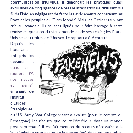
communication (NOMIC).
Il dénonçait les pratiques quasi
exclusives de cinq agences de presse internationale diffusant 80
% de l’info en négligeant de facto les évènements concernant les
Etats et les peuples du ‘Tiers Monde’. Mais les Occidentaux ont
crié au scandale. Ils se sont ligués pour faire barrage à cette
remise en question du vieux monde et de ses relais ; les Etats-
Unis se sont retirés de l’Unesco. Le rapport a été enterré.
Depuis, les
Etats-Unis
ont pris les
devants :
dans un
rapport (‘A
nos risques
et périls’)
émanant de
l’institut
d’Etudes
Stratégiques
du U.S. Army War College visant à évaluer (pour le compte du
Pentagone) les risques que court l’Amérique dans un monde
post-suprématie', il est fait mention du recours nécessaire à la
‘manipulation stratégique de la perception’. Avec ou sans cyber,