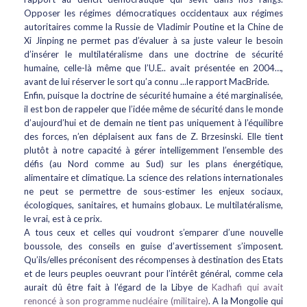
Opposer les régimes démocratiques occidentaux aux régimes
autoritaires comme la Russie de Vladimir Poutine et la Chine de
Xi Jinping ne permet pas d’évaluer à sa juste valeur le besoin
d’insérer le multilatéralisme dans une doctrine de sécurité
humaine, celle-là même que l’U.E.. avait présentée en 2004…,
avant de lui réserver le sort qu’a connu ...le rapport MacBride.
Enfin, puisque la doctrine de sécurité humaine a été marginalisée,
il est bon de rappeler que l’idée même de sécurité dans le monde
d’aujourd’hui et de demain ne tient pas uniquement à l’équilibre
des forces, n’en déplaisent aux fans de Z. Brzesinski. Elle tient
plutôt à notre capacité à gérer intelligemment l’ensemble des
défis (au Nord comme au Sud) sur les plans énergétique,
alimentaire et climatique. La science des relations internationales
ne peut se permettre de sous-estimer les enjeux sociaux,
écologiques, sanitaires, et humains globaux. Le multilatéralisme,
le vrai, est à ce prix.
A tous ceux et celles qui voudront s’emparer d’une nouvelle
boussole, des conseils en guise d’avertissement s’imposent.
Qu’ils/elles préconisent des récompenses à destination des Etats
et de leurs peuples oeuvrant pour l’intérêt général, comme cela
aurait dû être fait à l’égard de la Libye de
Kadhafi qui avait
renoncé à son programme nucléaire (militaire)
. A la Mongolie qui