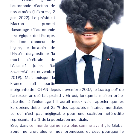
l’autonomie d’action de
nos armées (‘L’Express, 2
juin 2022). Le président
Macron promet
davantage : ‘l’autonomie
stratégique de l’Europe’.
En bon donneur de
leçons, le locataire de
l’Elysée diagnostique 'la
mort cérébrale de
l’Alliance' (dans
The
Economist’
en novembre
2019). Mais puisque la
France fait partie
intégrante de l’OTAN depuis novembre 2007, le
‘coming out
’ de
l’arroseur arrosé fait pschitt . Eh oui, lorsque la maison brûle,
attention à l’enfumage ! Il aurait mieux valu rappeler que les
Européens détiennent 25 % des capacités militaires mondiales,
ce qui n’est pas négligeable pour une coalition hétéroclite
représentant 5 % de la population mondiale.
Bref, dans
ce ‘monde qui ne sera plus comme avant ‘
, le Global
South ne croit plus en nos promesses et c’est pourquoi le