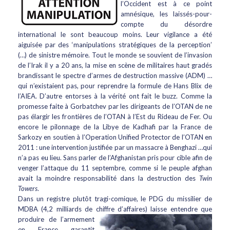
l’Occident est à ce point
amnésique, les laissés-pour-
compte du désordre
international le sont beaucoup moins. Leur vigilance a été
aiguisée par des ‘manipulations stratégiques de la perception’
(…) de sinistre mémoire. Tout le monde se souvient de l’invasion
de l’Irak il y a 20 ans, la mise en scène de militaires haut gradés
brandissant le spectre d’armes de destruction massive (ADM) …
qui n’existaient pas, pour reprendre la formule de Hans Blix de
l’AIEA. D’autre entorses à la vérité ont fait le buzz. Comme la
promesse faite à Gorbatchev par les dirigeants de l’OTAN de ne
pas élargir les frontières de l’OTAN à l’Est du Rideau de Fer. Ou
encore le pilonnage de la Libye de Kadhafi par la France de
Sarkozy en soutien à l’Operation Unified Protector de l’OTAN en
2011 : une intervention justifiée par un massacre à Benghazi …qui
n’a pas eu lieu. Sans parler de l’Afghanistan pris pour cible afin de
venger l’attaque du 11 septembre, comme si le peuple afghan
avait la moindre responsabilité dans la destruction des
Twin
Towers
.
Dans un registre plutôt tragi-comique, le PDG du missilier de
MDBA (4,2 milliards de chiffre d’affaires) laisse entendre que
produire de l’armement
en France garantit