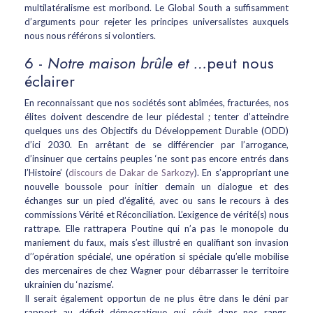
multilatéralisme est moribond. Le Global South a suffisamment
d’arguments pour rejeter les principes universalistes auxquels
nous nous référons si volontiers.
6 -
Notre
maison brûle et …
peut nous
éclairer
En reconnaissant que nos sociétés sont abîmées, fracturées, nos
élites doivent descendre de leur piédestal ; tenter d’atteindre
quelques uns des Objectifs du Développement Durable (ODD)
d’ici 2030. En arrêtant de se différencier par l’arrogance,
d’insinuer que certains peuples ‘ne sont pas encore entrés dans
l’Histoire’ (
discours de Dakar de Sarkozy
). En s’appropriant une
nouvelle boussole pour initier demain un dialogue et des
échanges sur un pied d’égalité, avec ou sans le recours à des
commissions Vérité et Réconciliation. L’exigence de vérité(s) nous
rattrape. Elle rattrapera Poutine qui n’a pas le monopole du
maniement du faux, mais s’est illustré en qualifiant son invasion
d’’opération spéciale’, une opération si spéciale qu’elle mobilise
des mercenaires de chez Wagner pour débarrasser le territoire
ukrainien du ‘nazisme’.
Il serait également opportun de ne plus être dans le déni par
rapport au déficit démocratique qui sévit dans nos rangs.