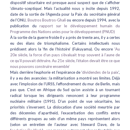
dispositif sécuritaire est presque aussi suspect que de s’afficher
‘climato-sceptique’. Mais l’actualité nous y incite depuis 1992,
date de la sortie de l’Agenda pour la Paix du secrétaire général
de l’ONU,
Boutros Boutros-Ghali
ou encore depuis 1994, avec la
publication du
rapport sur le développement humain du
Programme des Nations unies pour le développement (PNUD)
À la sortie de la guerre froide il y a près de trente ans, il y a certes
eu des élans de triomphalisme. Certains intellectuels nous
prédisent alors la ‘fin de l’histoire’ (Fukuyama). Ou encore ‘
Au
20e siècle, la force d’un pays s’évaluait trop souvent à l’aune de
ce qu’il pouvait détruire. Au 21e siècle, l’étalon devait être ce que
nous pouvons construire ensemble’
Mais derrière l’euphorie et l’espérance de ‘
dividendes de la paix
’,
il y a eu des avancées : la militarisation a montré ses limites. Déjà
avec l’implosion de l’URSS, l’effondrement du mur de Berlin, mais
pas que. C’est en Afrique du Sud qu’on assiste à un tournant
radical lorsque les dirigeants renoncent à leur programme
nucléaire militaire (1991). D’un point de vue sécuritaire, les
priorités s’inversent. La dislocation d’une société meurtrie par
des décennies d’apartheid, l’exacerbation des conflits entre
différents groupes au sein d’un même pays représentent alors
(selon un entretien de l’auteur avec Steward Dave, de la