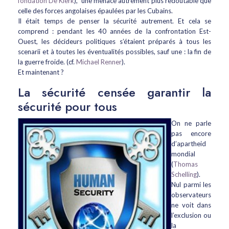
fondation De Klerk
), une menace autrement plus redoutable que
celle des forces angolaises épaulées par les Cubains.
Il était temps de penser la sécurité autrement. Et cela se
comprend : pendant les 40 années de la confrontation Est-
Ouest, les décideurs politiques s’étaient préparés à tous les
scenarii et à toutes les éventualités possibles, sauf une : la fin de
la guerre froide. (cf.
Michael Renner
).
Et maintenant ?
La sécurité censée garantir la
sécurité pour tous
On ne parle
pas encore
d’apartheid
mondial
(
Thomas
Schelling
).
Nul parmi les
observateurs
ne voit dans
l’exclusion ou
la