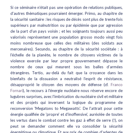
Si ce séminaire n'était pas une opération de relations publiques,
d'autres thèmatiques pourraient émerger. Primo, au chapitre de
la sécurité sanitaire : les risques de décès sont plus de trente fois
supérieurs par malnutrition ou par épidémie que par agression
de la part d’un pays voisin ; et les soignants toujours aussi peu
valorisés représentent une population grosso modo vingt fois
moins nombreuse que celles des militaires (des soldats aux
mercenaires). Secundo, au chapitre de la sécurité sociétale : à
l’échelle de la planète, le nombre de citoyens victimes de la
violence exercée par leur propre gouvernement dépasse le
nombre de ceux qui meurent sous les balles d’armées
étrangères. Tertio, au-delà du fait que la croyance dans les
bienfaits de la dissuasion a neutralisé l’esprit de résistance,
désapproprié le citoyen des moyens de défense (cf.
Franco
Fornari
), le recours à l'énergie nucléaire nous réserve encore de
lugubres surprises, avec l'imbrication du nucléaire civil et militaire
et des projets qui inversent la logique du programme de
reconversion 'Megatons to Megawatts'. De l'attrait pour cette
énergie qualifiée de 'propre' et d'inoffensive', auréolée de toutes
les vertus dans le combat contre les gaz à effet de serre (!), on
peut se demander comment elle va consolider la sécurité
énergétique ou climatique. Et aux prix de combien d'adeptes de