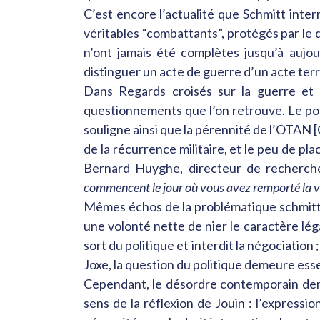
C’est encore l’actualité que Schmitt inte
véritables “combattants”, protégés par le d
n’ont jamais été complètes jusqu’à aujou
distinguer un acte de guerre d’un acte terro
Dans Regards croisés sur la guerre et 
questionnements que l’on retrouve. Le poli
souligne ainsi que la pérennité de l’OTAN [
de la récurrence militaire, et le peu de p
Bernard Huyghe, directeur de recherche à
commencent le jour où vous avez remporté la vict
Mêmes échos de la problématique schmittien
une volonté nette de nier le caractère léga
sort du politique et interdit la négociation ;
Joxe, la question du politique demeure essent
Cependant, le désordre contemporain deman
sens de la réflexion de Jouin : l’expressio