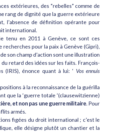
ances extérieures, des “rebelles” comme de
ême rang de dignité que la guerre extérieure
nt, l’absence de définition opérante pour
it international.
ogie tenu en 2011 à Genève, ce sont ces
e recherches pour la paix à Genève (Gipri),
 de son champ d’action sont une illustration
u retard des idées sur les faits. François-
s (IRIS), énonce quant à lui: ‘
Vos ennuis
ositions à la reconnaissance de la guérilla
ant que la ‘guerre totale ‘(clausewitzienne)
ière, et non pas une guerre militaire
. Pour
flits armés.
s figées du droit international ; c’est le
dique, elle désigne plutôt un chantier et la