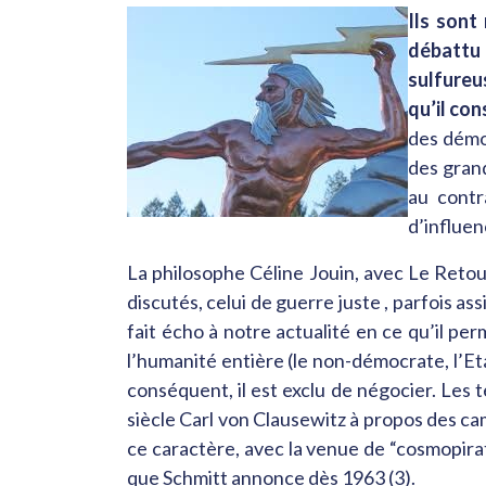
Ils sont
débattu
sulfureu
qu’il con
des démo
des grand
au contr
d’influe
La philosophe Céline Jouin, avec Le Retour
discutés, celui de guerre juste , parfois as
fait écho à notre actualité en ce qu’il pe
l’humanité entière (le non-démocrate, l’Etat
conséquent, il est exclu de négocier. Les 
siècle Carl von Clausewitz à propos des ca
ce caractère, avec la venue de “cosmopirat
que Schmitt annonce dès 1963 (3).