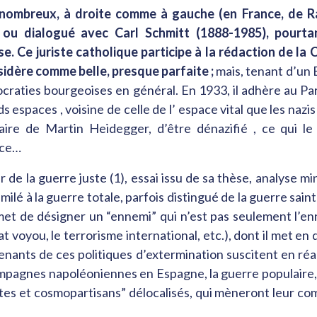
 nombreux, à droite comme à gauche (en France, de R
 ou dialogué avec Carl Schmitt (1888-1985), pourta
se. Ce juriste catholique participe à la rédaction de la
sidère comme belle, presque parfaite ;
mais, tenant d’un E
craties bourgeoises en général. En 1933, il adhère au Pa
s espaces , voisine de celle de l’ espace vital que les nazi
aire de Martin Heidegger, d’être dénazifié , ce qui le
nce…
 de la guerre juste (1), essai issu de sa thèse, analyse m
similé à la guerre totale, parfois distingué de la guerre sai
rmet de désigner un “ennemi” qui n’est pas seulement l’enn
 voyou, le terrorisme international, etc.), dont il met en da
tenants de ces politiques d’extermination suscitent en r
mpagnes napoléoniennes en Espagne, la guerre populaire, 
es et cosmopartisans” délocalisés, qui mèneront leur comba