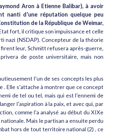
aymond Aron à Etienne Balibar), à avoir
nt nanti d’une réputation quelque peu
 Constitution de la République de Weimar,
tat fort, il critique son impuissance et celle
rti nazi (NSDAP). Concepteur de la théorie
s firent leur, Schmitt refusera après-guerre,
 privera de poste universitaire, mais non
inutieusement l’un de ses concepts les plus
nte . Elle s’attache à montrer que ce concept
emi de tel ou tel, mais qui est l’ennemi de
nger l’aspiration à la paix, et avec qui, par
éaction, comme l’a analysé au début du XIXe
nationale. Mais le partisan a ensuite perdu
t hors de tout territoire national (2) , ce