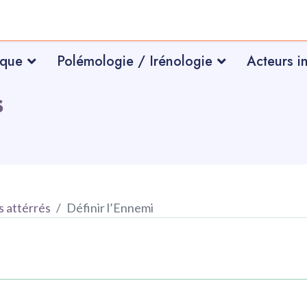
ique
Polémologie / Irénologie
Acteurs i
s
s attérrés
Définir l’Ennemi