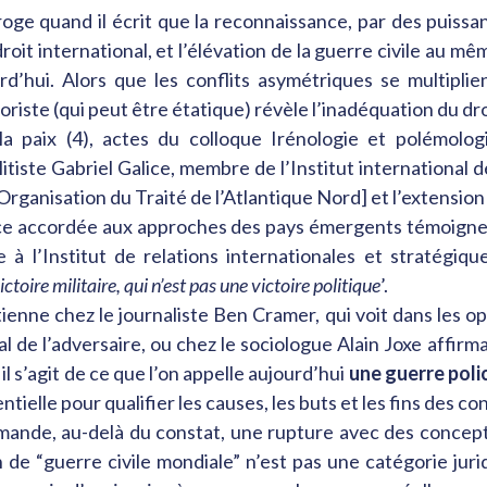
rroge quand il écrit que la reconnaissance, par des puiss
roit international, et l’élévation de la guerre civile au m
rd’hui. Alors que les conflits asymétriques se multiplie
riste (qui peut être étatique) révèle l’inadéquation du dro
la paix (4), actes du colloque Irénologie et polémol
tiste Gabriel Galice, membre de l’Institut international d
Organisation du Traité de l’Atlantique Nord] et l’extension
lace accordée aux approches des pays émergents témoigne d
 l’Institut de relations internationales et stratégique
oire militaire, qui n’est pas une victoire politique
’.
ne chez le journaliste Ben Cramer, qui voit dans les opp
l de l’adversaire, ou chez le sociologue Alain Joxe affirm
 il s’agit de ce que l’on appelle aujourd’hui
une guerre polic
ielle pour qualifier les causes, les buts et les fins des con
de, au-delà du constat, une rupture avec des conception
n de “guerre civile mondiale” n’est pas une catégorie juri