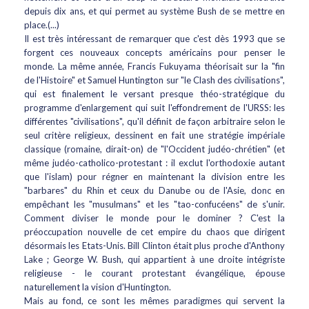
depuis dix ans, et qui permet au système Bush de se mettre en
place.(...)
Il est très intéressant de remarquer que c'est dès 1993 que se
forgent ces nouveaux concepts américains pour penser le
monde. La même année, Francis Fukuyama théorisait sur la "fin
de l'Histoire" et Samuel Huntington sur "le Clash des civilisations",
qui est finalement le versant presque théo-stratégique du
programme d'enlargement qui suit l'effondrement de l'URSS: les
différentes "civilisations", qu'il définit de façon arbitraire selon le
seul critère religieux, dessinent en fait une stratégie impériale
classique (romaine, dirait-on) de "l'Occident judéo-chrétien" (et
même judéo-catholico-protestant : il exclut l'orthodoxie autant
que l'islam) pour régner en maintenant la division entre les
"barbares" du Rhin et ceux du Danube ou de l'Asie, donc en
empêchant les "musulmans" et les "tao-confucéens" de s'unir.
Comment diviser le monde pour le dominer ? C'est la
préoccupation nouvelle de cet empire du chaos que dirigent
désormais les Etats-Unis. Bill Clinton était plus proche d'Anthony
Lake ; George W. Bush, qui appartient à une droite intégriste
religieuse - le courant protestant évangélique, épouse
naturellement la vision d'Huntington.
Mais au fond, ce sont les mêmes paradigmes qui servent la