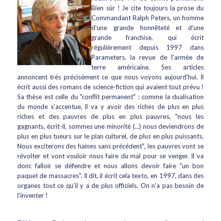
Bien sûr ! Je cite toujours la prose du
Commandant Ralph Peters, un homme
d'une grande honnêteté et d'une
grande franchise, qui écrit
régulièrement depuis 1997 dans
Parameters, la revue de l'armée de
terre américaine. Ses articles
annoncent très précisément ce que nous voyons aujourd'hui. Il
écrit aussi des romans de science-fiction qui avaient tout prévu !
Sa thèse est celle du "conflit permanent" : comme la dualisation
du monde s'accentue, il va y avoir des riches de plus en plus
riches et des pauvres de plus en plus pauvres, "nous les
gagnants, écrit-il, sommes une minorité (...) nous deviendrons de
plus en plus tueurs sur le plan culturel, de plus en plus puissants.
Nous exciterons des haines sans précédent", les pauvres vont se
révolter et vont vouloir nous faire du mal pour se venger. Il va
donc falloir se défendre et nous allons devoir faire "un bon
paquet de massacres". Il dit, il écrit cela texto, en 1997, dans des
organes tout ce qu'il y a de plus officiels. On n'a pas besoin de
l'inventer !