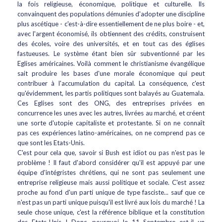
la fois religieuse, économique, politique et culturelle. Ils
convainquent des populations démunies d'adopter une discipline
plus ascétique - c'est-à-dire essentiellement de ne plus boire - et,
avec l'argent économisé, ils obtiennent des crédits, construisent
des écoles, voire des universités, et en tout cas des églises
fastueuses. Le système étant bien sûr subventionné par les
Eglises américaines. Voilà comment le christianisme évangélique
sait produire les bases d'une morale économique qui peut
contribuer à l'accumulation du capital. La conséquence, c'est
qu'évidemment, les partis politiques sont balayés au Guatemala.
Ces Eglises sont des ONG, des entreprises privées en
concurrence les unes avec les autres, livrées au marché, et créent
une sorte d'utopie capitaliste et protestante. Si on ne connaît
pas ces expériences latino-américaines, on ne comprend pas ce
que sont les Etats-Unis.
C'est pour cela que, savoir si Bush est idiot ou pas n'est pas le
problème ! Il faut d'abord considérer qu'il est appuyé par une
équipe d'intégristes chrétiens, qui ne sont pas seulement une
entreprise religieuse mais aussi politique et sociale. C'est assez
proche au fond d'un parti unique de type fasciste... sauf que ce
n'est pas un parti unique puisqu'il est livré aux lois du marché ! La
seule chose unique, c'est la référence biblique et la constitution