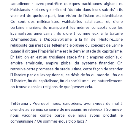
saoudienne - avec peut-être quelques pachtounes afghans et
Pakistanais - et ces gens-là ont "du foin dans leurs sabots" : ils
viennent de quelque part, leur vision de l'islam est identifiable.
Ce sont des millénaristes, wahhabites salafistes... et, d'une
certaine manière, ils manipulent les mêmes concepts que les
Evangélistes américains : ils croient comme eux à la bataille
d'Armageddon, à l'Apocalyptisme, à la fin de l'Histoire...Une
religiosité qui n'est pas tellement éloignée du concept de Lénine
quand il dit que l'impérialisme est le dernier stade du capitalisme.
En fait, on en est au troisième stade final : empires coloniaux,
empire américain, empire global du système financier. On
retrouve cette promesse du stade ultime, cette façon de scander
l'Histoire par de l'exceptionnel, ce désir de fin du monde - fin de
l'Histoire, fin du capitalisme, fin du socialisme - et, naturellement,
on trouve dans les religions de quoi penser cela.
Télérama :
Pourquoi, nous, Européens, avons-nous du mal à
prendre au sérieux ce genre de messianisme religieux ? Sommes-
nous vaccinés contre parce que nous avons produit le
communisme ? Ou sommes-nous trop laïcs ?