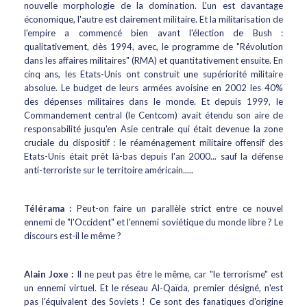
nouvelle morphologie de la domination. L'un est davantage
économique, l'autre est clairement militaire. Et la militarisation de
l'empire a commencé bien avant l'élection de Bush :
qualitativement, dès 1994, avec, le programme de "Révolution
dans les affaires militaires" (RMA) et quantitativement ensuite. En
cinq ans, les Etats-Unis ont construit une supériorité militaire
absolue. Le budget de leurs armées avoisine en 2002 les 40%
des dépenses militaires dans le monde. Et depuis 1999, le
Commandement central (le Centcom) avait étendu son aire de
responsabilité jusqu'en Asie centrale qui était devenue la zone
cruciale du dispositif : le réaménagement militaire offensif des
Etats-Unis était prêt là-bas depuis l'an 2000... sauf la défense
anti-terroriste sur le territoire américain.....
Télérama :
Peut-on faire un parallèle strict entre ce nouvel
ennemi de "l'Occident" et l'ennemi soviétique du monde libre ? Le
discours est-il le même ?
Alain Joxe :
Il ne peut pas être le même, car "le terrorisme" est
un ennemi virtuel. Et le réseau Al-Qaïda, premier désigné, n'est
pas l'équivalent des Soviets ! Ce sont des fanatiques d'origine