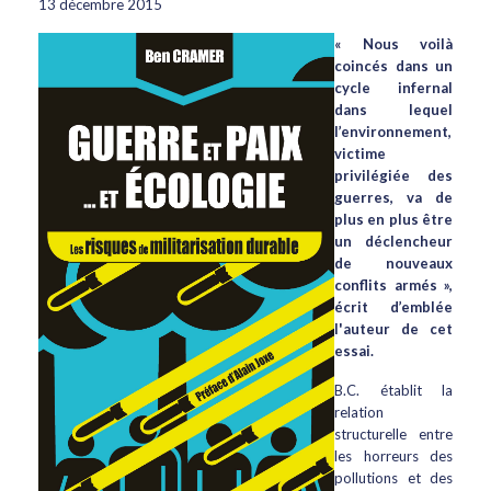
13 décembre 2015
« Nous voilà
coincés dans un
cycle infernal
dans lequel
l’environnement,
victime
privilégiée des
guerres, va de
plus en plus être
un déclencheur
de nouveaux
conflits armés »,
écrit d’emblée
l'auteur de cet
essai.
B.C. établit la
relation
structurelle entre
les horreurs des
pollutions et des