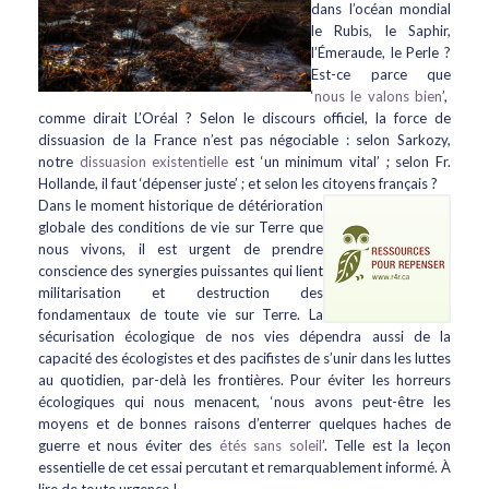
dans l’océan mondial
le Rubis, le Saphir,
l’Émeraude, le Perle ?
Est-ce parce que
‘
nous le valons bien
’,
comme dirait L’Oréal ? Selon le discours officiel, la force de
dissuasion de la France n’est pas négociable : selon Sarkozy,
notre
dissuasion existentielle
est ‘un minimum vital’ ; selon Fr.
Hollande, il faut ‘dépenser juste’ ; et selon les citoyens français ?
Dans le moment historique de détérioration
globale des conditions de vie sur Terre que
nous vivons, il est urgent de prendre
conscience des synergies puissantes qui lient
militarisation et destruction des
fondamentaux de toute vie sur Terre. La
sécurisation écologique de nos vies dépendra aussi de la
capacité des écologistes et des pacifistes de s’unir dans les luttes
au quotidien, par-delà les frontières. Pour éviter les horreurs
écologiques qui nous menacent, ‘nous avons peut-être les
moyens et de bonnes raisons d’enterrer quelques haches de
guerre et nous éviter des
étés sans soleil
’. Telle est la leçon
essentielle de cet essai percutant et remarquablement informé. À