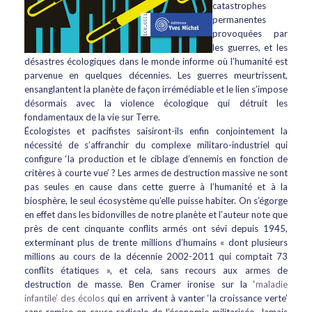
catastrophes
permanentes
provoquées par
les guerres, et les
désastres écologiques dans le monde informe où l’humanité est
parvenue en quelques décennies. Les guerres meurtrissent,
ensanglantent la planète de façon irrémédiable et le lien s’impose
désormais avec la violence écologique qui détruit les
fondamentaux de la vie sur Terre.
Écologistes et pacifistes saisiront-ils enfin conjointement la
nécessité de s’affranchir du complexe militaro-industriel qui
configure ‘la production et le ciblage d’ennemis en fonction de
critères à courte vue’ ? Les armes de destruction massive ne sont
pas seules en cause dans cette guerre à l’humanité et à la
biosphère, le seul écosystème qu’elle puisse habiter. On s’égorge
en effet dans les bidonvilles de notre planète et l’auteur note que
près de cent cinquante conflits armés ont sévi depuis 1945,
exterminant plus de trente millions d’humains « dont plusieurs
millions au cours de la décennie 2002-2011 qui comptait 73
conflits étatiques », et cela, sans recours aux armes de
destruction de masse. Ben Cramer ironise sur la ‘
maladie
infantile’ des écolos
qui en arrivent à vanter ‘la croissance verte’