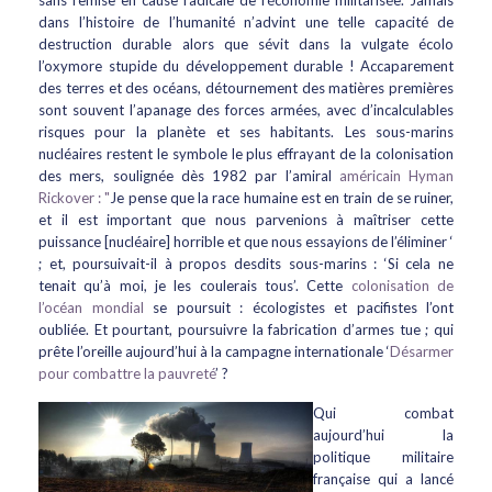
sans remise en cause radicale de l’économie militarisée. Jamais
dans l’histoire de l’humanité n’advint une telle capacité de
destruction durable alors que sévit dans la vulgate écolo
l’oxymore stupide du développement durable ! Accaparement
des terres et des océans, détournement des matières premières
sont souvent l’apanage des forces armées, avec d’incalculables
risques pour la planète et ses habitants. Les sous-marins
nucléaires restent le symbole le plus effrayant de la colonisation
des mers, soulignée dès 1982 par l’amiral
américain Hyman
Rickover : "
Je pense que la race humaine est en train de se ruiner,
et il est important que nous parvenions à maîtriser cette
puissance [nucléaire] horrible et que nous essayions de l’éliminer ‘
; et, poursuivait-il à propos desdits sous-marins : ‘Si cela ne
tenait qu’à moi, je les coulerais tous’. Cette
colonisation de
l’océan mondial
se poursuit : écologistes et pacifistes l’ont
oubliée. Et pourtant, poursuivre la fabrication d’armes tue ; qui
prête l’oreille aujourd’hui à la campagne internationale ‘
Désarmer
pour combattre la pauvreté
’ ?
Qui combat
aujourd’hui la
politique militaire
française qui a lancé