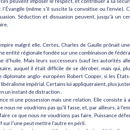
urces peuvent imposer le respect, et contribuer à sa séc
t l’Évangile (même s’il suscite la convoitise ou l’envie). 
suasion. Séduction et dissuasion peuvent, jusqu’à un cert
ire.
mpire malgré elle. Certes, Charles de Gaulle prônait une 
une entité régionale fondée sur une combinaison de fédér
e d’huile. Mais leurs successeurs (sauf les autorités al
re, auquel il était difﬁcile de se dérober, mais qui, p
le diplomate anglo- européen Robert Cooper, si les États-
ibéralisme impérial. Certains lui appliqueraient, plus jus
n un instant de distraction .
nce ni une possession mais une relation. Elle consiste à a
 nous ne voudrions pas qu’il fasse, et, par ailleurs, à 
 faire ce que nous ne voudrions pas faire. Puissance déf
f sur l’une peut mettre l’autre en péril.