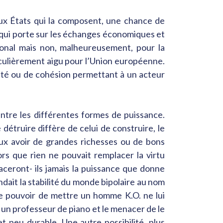
’aux États qui la composent, une chance de
e qui porte sur les échanges économiques et
ional mais non, malheureusement, pour la
iculièrement aigu pour l’Union européenne.
unité ou de cohésion permettant à un acteur
ntre les différentes formes de puissance.
 détruire diffère de celui de construire, le
eux avoir de grandes richesses ou de bons
alors que rien ne pouvait remplacer la virtu
aceront- ils jamais la puissance que donne
ndait la stabilité du monde bipolaire au nom
 le pouvoir de mettre un homme K.O. ne lui
à un professeur de piano et le menacer de le
et peu durable. Une autre possibilité, plus