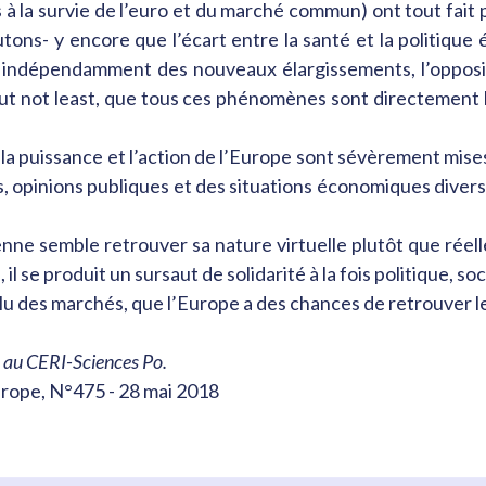
à la survie de l’euro et du marché commun) ont tout fait p
utons- y encore que l’écart entre la santé et la politiq
ela indépendamment des nouveaux élargissements, l’opposi
 but not least, que tous ces phénomènes sont directement
, la puissance et l’action de l’Europe sont sévèrement mises
 opinions publiques et des situations économiques diverse
ne semble retrouver sa nature virtuelle plutôt que réell
 il se produit un sursaut de solidarité à la fois politique, s
lu des marchés, que l’Europe a des chances de retrouver le
 au CERI-Sciences Po.
rope, N°475 - 28 mai 2018