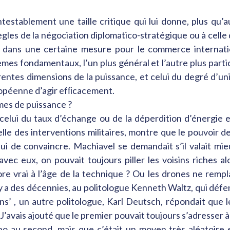
ntestablement une taille critique qui lui donne, plus qu
 règles de la négociation diplomatico-stratégique ou à cell
ait dans une certaine mesure pour le commerce internat
mes fondamentaux, l’un plus général et l’autre plus part
férentes dimensions de la puissance, et celui du degré d’
uropéenne d’agir efﬁcacement.
rmes de puissance ?
celui du taux d’échange ou de la déperdition d’énergie e
lle des interventions militaires, montre que le pouvoir de
lui de convaincre. Machiavel se demandait s’il valait mi
, avec eux, on pouvait toujours piller les voisins riches 
ore vrai à l’âge de la technique ? Ou les drones ne rempl
l y a des décennies, au politologue Kenneth Waltz, qui défe
oins’ , un autre politologue, Karl Deutsch, répondait que
. J’avais ajouté que le premier pouvait toujours s’adresser 
ano au second, mais que c’était un moyen très aléatoire 