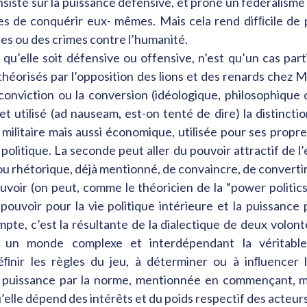
isté sur la puissance défensive, et prôné un fédéralisme 
es de conquérir eux- mêmes. Mais cela rend difﬁcile de p
es ou des crimes contre l’humanité.
 qu’elle soit défensive ou offensive, n’est qu’un cas parti
théorisés par l’opposition des lions et des renards chez M
 conviction ou la conversion (idéologique, philosophique 
t utilisé (ad nauseam, est-on tenté de dire) la distinct
militaire mais aussi économique, utilisée pour ses pro
politique. La seconde peut aller du pouvoir attractif de l’
 ou rhétorique, déjà mentionné, de convaincre, de convertir
voir (on peut, comme le théoricien de la “power politic
e pouvoir pour la vie politique intérieure et la puissance 
e, c’est la résultante de la dialectique de deux volontés
ns un monde complexe et interdépendant la véritabl
ﬁnir les règles du jeu, à déterminer ou à inﬂuencer l
a puissance par la norme, mentionnée en commençant, ma
u’elle dépend des intérêts et du poids respectif des acteu