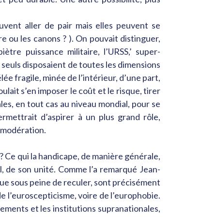
uvent aller de pair mais elles peuvent se
re ou les canons ? ). On pouvait distinguer,
tre puissance militaire, l’URSS,’ super-
ui seuls disposaient de toutes les dimensions
ée fragile, minée de l’intérieur, d’une part,
lait s’en imposer le coût et le risque, tirer
es, en tout cas au niveau mondial, pour se
rmettrait d’aspirer à un plus grand rôle,
a modération.
e ? Ce qui la handicape, de manière générale,
cal, de son unité. Comme l’a remarqué Jean-
ique sous peine de reculer, sont précisément
de l’euroscepticisme, voire de l’europhobie.
ements et les institutions supranationales,