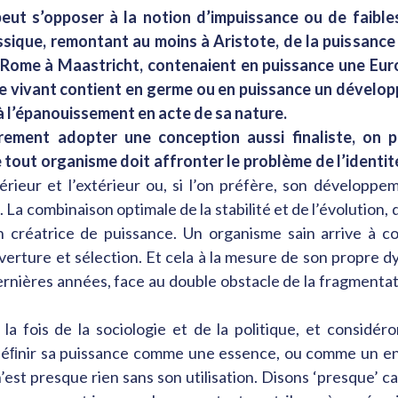
eut s’opposer à la notion d’impuissance ou de faibles
ssique, remontant au moins à Aristote, de la puissance 
 Rome à Maastricht, contenaient en puissance une Euro
 vivant contient en germe ou en puissance un développe
 à l’épanouissement en acte de sa nature.
rement adopter une conception aussi finaliste, on 
 tout organisme doit affronter le problème de l’identi
intérieur et l’extérieur ou, si l’on préfère, son dével
a combinaison optimale de la stabilité et de l’évolution, d
n créatrice de puissance. Un organisme sain arrive à co
verture et sélection. Et cela à la mesure de son propre 
ernières années, face au double obstacle de la fragmentatio
a fois de la sociologie et de la politique, et considéro
ﬁnir sa puissance comme une essence, ou comme un ensem
est presque rien sans son utilisation. Disons ‘presque’ car