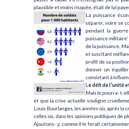
plausible et moins risquée, était de lui payer
La puissance écono
séparer, voire se c
pendant la guerre 
puissance militaire’
de la puissance. Mai
et suscitant méﬁance
proﬁt de sa positio
donner un équilibr
consistant à inﬂuenc
L
e déﬁ de l’unité e
Mais le pourra- t-el
et que la crise actuelle souligne cruellem
Louis Bourlanges, les années où, après la c
celles où, dans les opinions publiques de p
Ajoutons- y, comme il le ferait certaineme