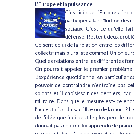
L’Europe et la puissance
C’est ici que l’Europe a inco
participer à la déﬁnition des
sociaux. C’est ce qu’elle f
défense. Restent deux problè
Ce sont celui de la relation entre les dif
collectif mais pluraliste comme l’Union e
Quelles relations entre les différentes fo
On pourrait appeler le premier problème 
L’expérience quotidienne, en particulier ce
pouvoir de contraindre n’entraîne pas ce
soldats et il choisissait ces derniers, car
militaire. Dans quelle mesure est- ce enc
l’acceptation du sacriﬁce ou de la mort ? I
de l’idée que ‘qui peut le plus peut le m
donnait pas celui de lui apprendre le piano
passer à tabac s’il n’enseignait pas le pi