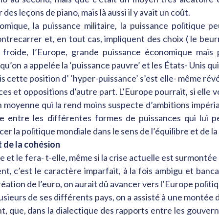
 des leçons de piano, mais là aussi il y avait un coût.
mique, la puissance militaire, la puissance politique pe
ontrecarrer et, en tout cas, impliquent des choix ( le beur
froide, l’Europe, grande puissance économique mais piè
 qu’on a appelée la ‘puissance pauvre’ et les États- Unis q
s cette position d’ ‘hyper-puissance’ s’est elle- même révél
s et oppositions d’autre part. L’Europe pourrait, si elle vou
n moyenne qui la rend moins suspecte d’ambitions impérial
e entre les différentes formes de puissances qui lui pe
er la politique mondiale dans le sens de l’équilibre et de l
t de la cohésion
le et le fera- t-elle, même si la crise actuelle est surmonté
ent, c’est le caractère imparfait, à la fois ambigu et ban
réation de l’euro, on aurait dû avancer vers l’Europe polit
lusieurs de ses différents pays, on a assisté à une montée 
nt, que, dans la dialectique des rapports entre les gouvern