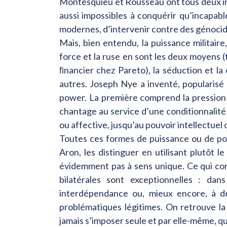
Montesquieu et Rousseau ont tous deux ins
aussi impossibles à conquérir qu’incapabl
modernes, d’intervenir contre des génocid
Mais, bien entendu, la puissance militaire,
force et la ruse en sont les deux moyens (
ﬁnancier chez Pareto), la séduction et la
autres. Joseph Nye a inventé, popularisé e
power. La première comprend la pression 
chantage au service d’une conditionnalité 
ou affective, jusqu’au pouvoir intellectuel
Toutes ces formes de puissance ou de pou
Aron, les distinguer en utilisant plutôt l
évidemment pas à sens unique. Ce qui compt
bilatérales sont exceptionnelles : da
interdépendance ou, mieux encore, à dé
problématiques légitimes. On retrouve l
jamais s’imposer seule et par elle-même, q