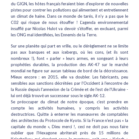
du GIGN, les hôtes français feraient bien d'explorer de nouvelles
pistes pour contrer les pollutions qui alimentent et entretiennent
un climat de haine. Dans ce monde de tarés, il n'y a pas que le
C02 qui risque de nous étouffer ! L'agenda environnemental
insufflé par Nicolas Hulot va devoir s'étoffer, en excluant, parmi
les ONG mal identifiées, les Ennemis de la Terre.
Sur une planète qui part en vrille, ou le dérèglement ne se limite
pas aux banques et aux icebergs, où les cons, (et ils sont
nombreux !), font « parler » leurs armes, en songeant à leurs
prophéties durables, la production des AK-47 sur le marché
mondial ne figure sur aucun tableau de bord de la décroissance.
Mieux encore : en 2015, elle va doubler. Les fabricants, peu
sensibles aux sanctions décrétées par l'Occident à l'encontre de
la Russie depuis l'annexion de la Crimée et de l'est de l'Ukraine -
lui ont déjà trouvé un successeur sous le sigle AK-12.
Se préoccuper du climat de notre époque, c'est prendre en
compte les activités humaines, y compris les activités
destructrices. Quitte à enterrer les manœuvres de comptables
des architectes du Protocole de Kyoto. Si la France n'est pas « la
capitale du monde », Dieu merci !, ceci ne doit pas nous faire
oublier que l'Hexagone abriterait près de 15 millions de