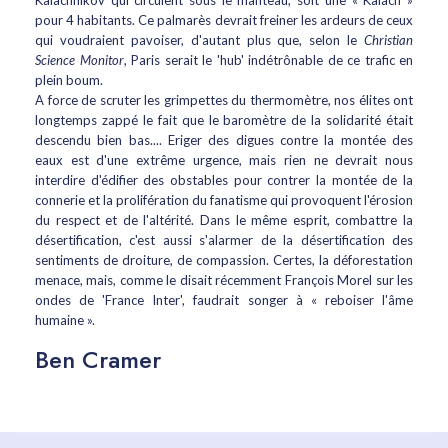
Kalachnikov qui circulent sous le manteau, soit une « Kalach »
pour 4 habitants. Ce palmarès devrait freiner les ardeurs de ceux
qui voudraient pavoiser, d'autant plus que, selon le
Christian
Science Monitor
, Paris serait le 'hub' indétrônable de ce trafic en
plein boum.
A force de scruter les grimpettes du thermomètre, nos élites ont
longtemps zappé le fait que le baromètre de la solidarité était
descendu bien bas.... Eriger des digues contre la montée des
eaux est d'une extrême urgence, mais rien ne devrait nous
interdire d'édifier des obstables pour contrer la montée de la
connerie et la prolifération du fanatisme qui provoquent l'érosion
du respect et de l'altérité. Dans le même esprit, combattre la
désertification, c'est aussi s'alarmer de la désertification des
sentiments de droiture, de compassion. Certes, la déforestation
menace, mais, comme le disait récemment François Morel sur les
ondes de 'France Inter', faudrait songer à « reboiser l'âme
humaine ».
Ben Cramer