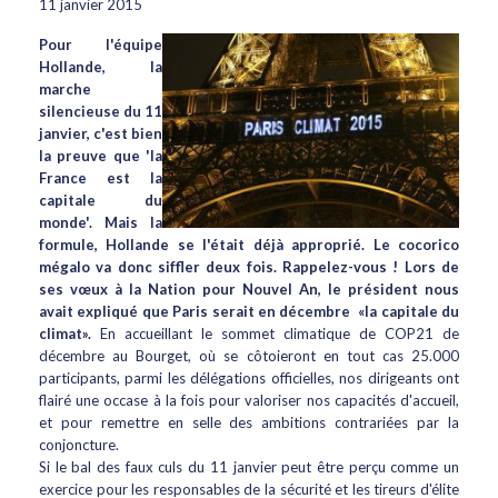
11 janvier 2015
Pour l'équipe
Hollande, la
marche
silencieuse du 11
janvier, c'est bien
la preuve que 'la
France est la
capitale du
monde'. Mais la
formule, Hollande se l'était déjà approprié. Le cocorico
mégalo va donc siffler deux fois.
Rappelez-vous ! Lors de
ses vœux à la Nation pour Nouvel An, le président nous
avait expliqué que Paris serait en décembre «la capitale du
climat».
En accueillant le sommet climatique de COP21 de
décembre au Bourget, où se côtoieront en tout cas 25.000
participants, parmi les délégations officielles, nos dirigeants ont
flairé une occase à la fois pour valoriser nos capacités d'accueil,
et pour remettre en selle des ambitions contrariées par la
conjoncture.
Si le bal des faux culs du 11 janvier peut être perçu comme un
exercice pour les responsables de la sécurité et les tireurs d'élite