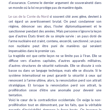
d’assurance. Comme le dernier argument de souveraineté dans
un monde où la loi ne protège pas de manière égale.
Le cas de la Corée du Nord
si souvent cité avec gêne, devient à
cet égard un avertissement brutal. On peut condamner son
régime, dénoncer ses abus, l’isoler diplomatiquement et le
sanctionner pendant des années. Mais personne n’ignore la leçon
que d’autres États tirent de sa simple survie : un pays doté de
l’arme nucléaire est craint, contenu, encerclé, sanctionné ; un pays
non nucléaire peut être puni de manières qui seraient
impensables dans le premier cas.
La tragédie est que cette leçon ne se limite pas à l’Iran. Elle se
diffuse vers d’autres capitales, d’autres appareils militaires,
d’autres structures de sécurité nationale. Elle se discute à voix
basse ou dans un langage technique, mais elle se discute. Si le
système international ne peut garantir la sécurité à ceux qui
renoncent à l’arme ultime, alors, la renonciation perd son attrait
stratégique. Et lorsque la renonciation perd son attrait, la
prolifération cesse d’être une anomalie pour devenir une
tentation.
Voici le cœur de la contradiction occidentale. On exige la non-
prolifération tout en démontrant, par les faits, que la véritable
garantie d’inviolabilité demeure la force brute. On invoque le