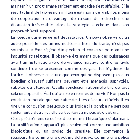
maintenir un programme strictement encadré s’est affaiblie. Si le
résultat final de la pression militaire est moins de visibilité, moins
de coopération et davantage de raisons de rechercher une
dissuasion irréversible, alors la stratégie a échoué dans son
propre objectif supposé.
La logique qui émerge est dévastatrice. Un pays observe qu’un
autre possède des armes nucléaires hors du traité, n’est pas
soumis au même régime d’inspection et conserve pourtant une
impunité stratégique. Il observe également que des puissances
ayant un historique avéré de violence massive contre les civils
continuent de se présenter comme des garantes légitimes de
l’ordre. Il observe en outre que ceux qui ne disposent pas d’un
bouclier dissuasif suffisant peuvent être menacés, asphyxiés,
sabotés ou attaqués. Quelle conclusion rationnelle tire de tout
cela un appareil d’État qui pense en termes de survie ? Non pas la
conclusion morale que souhaiteraient les discours officiels. Il en
tire une conclusion beaucoup plus froide : la bombe ne sert pas
seulement à détruire ; elle sert surtout à ne pas être détruit.
C’est précisément ce qui rend ce moment historique si alarmant.
La prolifération n’apparaît plus seulement comme une ambition
idéologique ou un projet de prestige. Elle commence à
réapparaître comme une doctrine défensive. Comme une police