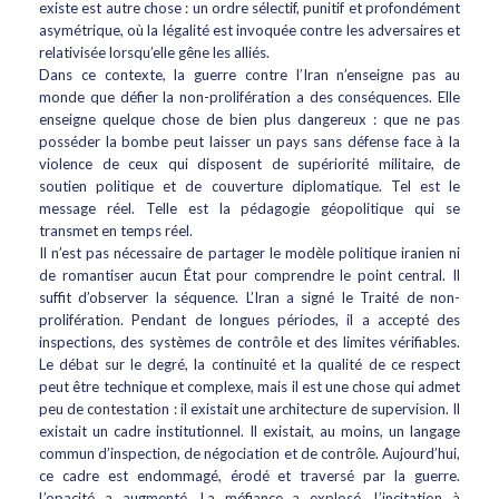
existe est autre chose : un ordre sélectif, punitif et profondément
asymétrique, où la légalité est invoquée contre les adversaires et
relativisée lorsqu’elle gêne les alliés.
Dans ce contexte, la guerre contre l’Iran n’enseigne pas au
monde que défier la non-prolifération a des conséquences. Elle
enseigne quelque chose de bien plus dangereux : que ne pas
posséder la bombe peut laisser un pays sans défense face à la
violence de ceux qui disposent de supériorité militaire, de
soutien politique et de couverture diplomatique. Tel est le
message réel. Telle est la pédagogie géopolitique qui se
transmet en temps réel.
Il n’est pas nécessaire de partager le modèle politique iranien ni
de romantiser aucun État pour comprendre le point central. Il
suffit d’observer la séquence. L’Iran a signé le Traité de non-
prolifération. Pendant de longues périodes, il a accepté des
inspections, des systèmes de contrôle et des limites vérifiables.
Le débat sur le degré, la continuité et la qualité de ce respect
peut être technique et complexe, mais il est une chose qui admet
peu de contestation : il existait une architecture de supervision. Il
existait un cadre institutionnel. Il existait, au moins, un langage
commun d’inspection, de négociation et de contrôle. Aujourd’hui,
ce cadre est endommagé, érodé et traversé par la guerre.
L’opacité a augmenté. La méfiance a explosé. L’incitation à