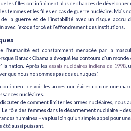
e les filles ont infiniment plus de chances de développer 
les femmes et les filles en cas de guerre nucléaire. Mais n
 de la guerre et de l’instabilité avec un risque accru d
 avec l’exode forcé et l’effondrement des institutions.
ques
de l’humanité est constamment menacée par la masculi
orsque Barack Obama a évoqué les contours d’un monde déb
’ la nation. Après les
essais nucléaires indiens de 1998
, 
uver que nous ne sommes pas des eunuques’.
ontinuent de voir les armes nucléaires comme une marq
issances nucléaires.
 discuter de comment limiter les armes nucléaires, nous
ils. Le rôle des femmes dans le désarmement nucléaire – d
frances humaines – va plus loin qu’un simple appel pour une j
is été aussi puissant.