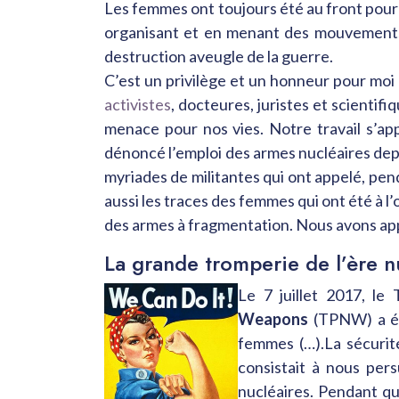
Les femmes ont toujours été au front pour 
organisant et en menant des mouvements is
destruction aveugle de la guerre.
C’est un privilège et un honneur pour mo
activistes
, docteures, juristes et scientif
menace pour nos vies. Notre travail s’a
dénoncé l’emploi des armes nucléaires depu
myriades de militantes qui ont appelé, pend
aussi les traces des femmes qui ont été à l
des armes à fragmentation. Nous avons appri
La grande tromperie de l’ère n
Le 7 juillet 2017, le
Weapons
(TPNW)
a 
femmes (…).La sécurité
consistait à nous per
nucléaires. Pendant qu