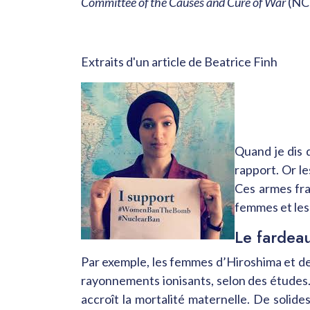
Committee of the Causes and Cure of War
(NC
Extraits d'un article de Beatrice Finh
Quand je dis 
rapport. Or l
Ces armes fra
femmes et les 
Le fardeau
Par exemple, les femmes d’Hiroshima et de 
rayonnements ionisants, selon des études
accroît la mortalité maternelle. De soli