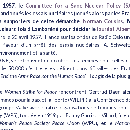
n 1957, le
Committee for a Sane Nuclear Policy (S
andonnés les essais nucléaires (menés alors par les Eta
s supporters de cette démarche,
Norman Cousins
, 
usieurs fois à Lambaréné pour décider le
lauréat Alber
ire le 23 avril 1957. Il lance sur les ondes de Radio Oslo u
 faveur d’un arrêt des essais nucléaires, A. Schweit
environnement et la santé.
ANE, se retrouvent de nombreuses femmes dont celles qui
e 50.000 d'entre elles défilent dans 60 villes des Éta
‘
End the Arms Race not the Human Race
’. Il s'agit de la pl
de
Women Strike for Peace
rencontrent Gertrud Baer, alo
emmes pour la paix et la liberté (WILPF) à la Conférence d
roupe s'allie avec quatre organisations de femmes pour 
ty
(WPS), fondée en 1919 par Fanny Garrison Villard, fille 
omen's Peace Society Peace Union
(WPU), et le
Nation