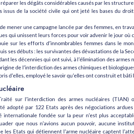
réparer les dégâts considérables causés par les structures
sus de la société civile qui ont jeté les bases du droit 
i de mener une campagne lancée par des femmes, en trava
iques qui unissent leurs forces pour voir advenir le jour o
ppuie sur les efforts d’innombrables femmes dans le m
is ses débuts : les survivantes des dévastations de la Se
ant les décennies qui ont suivi, à l’élimination des armes 
’origine de l’interdiction des armes chimiques et biologique
s d’elles, employé le savoir qu’elles ont construit et bâti
ucléaire
 Traité sur l’interdiction des armes nucléaires (TIAN)
été adopté par 122 Etats après des négociations ardues
 internationale fondée sur la peur n’est plus acceptabl
suader que nous n’avions aucun pouvoir, aucune instit
e les Etats qui détiennent l’arme nucléaire captent l’att