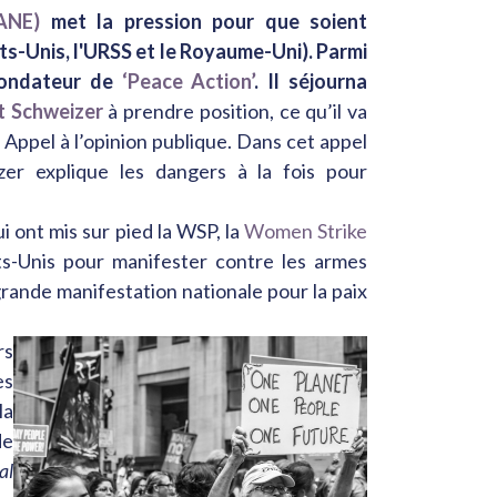
ANE)
met la pression pour que soient
ts-Unis, l'URSS et le Royaume-Uni). Parmi
fondateur de
‘Peace Action’
. Il séjourna
t Schweizer
à prendre position, ce qu’il va
n Appel à l’opinion publique. Dans cet appel
zer explique les dangers à la fois pour
 ont mis sur pied la WSP, la
Women Strike
ts-Unis pour manifester contre les armes
us grande manifestation nationale pour la paix
rs
es
la
de
al