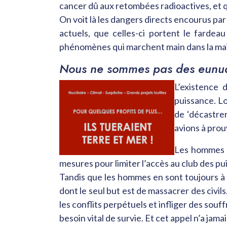
cancer dû aux retombées radioactives, et qu
On voit là les dangers directs encourus par 
actuels, que celles-ci portent le fardeau
phénomènes qui marchent main dans la main
Nous ne sommes pas des eunu
L’existence 
puissance. L
de ‘décastrer
avions à pro
Les hommes c
mesures pour limiter l’accès au club des pu
Tandis que les hommes en sont toujours à
dont le seul but est de massacrer des civ
les conflits perpétuels et infliger des souf
besoin vital de survie. Et cet appel n’a jama