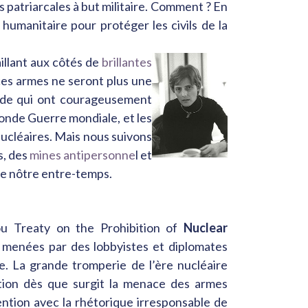
 patriarcales à but militaire. Comment ? En
humanitaire pour protéger les civils de la
illant aux côtés de
brillantes
ù ces armes ne seront plus une
onde qui ont courageusement
conde Guerre mondiale, et les
nucléaires. Mais nous suivons
s, des
mines antipersonne
l et
 le nôtre entre-temps.
 ou Treaty on the Prohibition of
Nuclear
 menées par des lobbyistes et diplomates
e. La grande tromperie de l’ère nucléaire
ution dès que surgit la menace des armes
ention avec la rhétorique irresponsable de