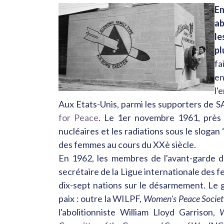
E
ab
le
pl
fa
en
l'
Aux Etats-Unis, parmi les supporters de S
for Peace
. Le 1er novembre 1961, près d
nucléaires et les radiations sous le slogan 
des femmes au cours du XXè siècle.
En 1962, les membres de l'avant-garde 
secrétaire de la Ligue internationale des f
dix-sept nations sur le désarmement. Le g
paix : outre la WILPF,
Women's Peace Socie
l'abolitionniste William Lloyd Garrison,
W