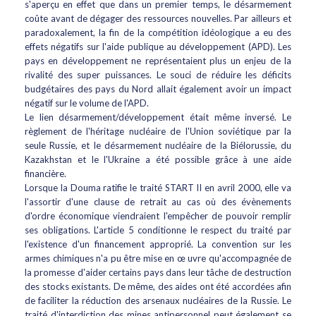
s'aperçu en effet que dans un premier temps, le désarmement
coûte avant de dégager des ressources nouvelles. Par ailleurs et
paradoxalement, la fin de la compétition idéologique a eu des
effets négatifs sur l'aide publique au développement (APD). Les
pays en développement ne représentaient plus un enjeu de la
rivalité des super puissances. Le souci de réduire les déficits
budgétaires des pays du Nord allait également avoir un impact
négatif sur le volume de l'APD.
Le lien désarmement/développement était même inversé. Le
règlement de l'héritage nucléaire de l'Union soviétique par la
seule Russie, et le désarmement nucléaire de la Biélorussie, du
Kazakhstan et le l'Ukraine a été possible grâce à une aide
financière.
Lorsque la Douma ratifie le traité START II en avril 2000, elle va
l'assortir d'une clause de retrait au cas où des évènements
d'ordre économique viendraient l'empêcher de pouvoir remplir
ses obligations. L'article 5 conditionne le respect du traité par
l'existence d'un financement approprié. La convention sur les
armes chimiques n'a pu être mise en œ uvre qu'accompagnée de
la promesse d'aider certains pays dans leur tâche de destruction
des stocks existants. De même, des aides ont été accordées afin
de faciliter la réduction des arsenaux nucléaires de la Russie. Le
traité d'interdiction des mines antipersonnel peut également se