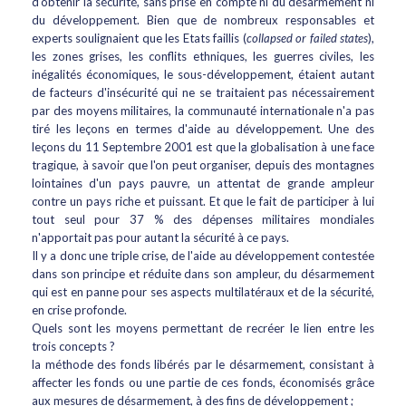
d'obtenir la sécurité, sans prise en compte ni du désarmement ni
du développement. Bien que de nombreux responsables et
experts soulignaient que les Etats faillis (
collapsed or failed states
),
les zones grises, les conflits ethniques, les guerres civiles, les
inégalités économiques, le sous-développement, étaient autant
de facteurs d'insécurité qui ne se traitaient pas nécessairement
par des moyens militaires, la communauté internationale n'a pas
tiré les leçons en termes d'aide au développement. Une des
leçons du 11 Septembre 2001 est que la globalisation à une face
tragique, à savoir que l'on peut organiser, depuis des montagnes
lointaines d'un pays pauvre, un attentat de grande ampleur
contre un pays riche et puissant. Et que le fait de participer à lui
tout seul pour 37 % des dépenses militaires mondiales
n'apportait pas pour autant la sécurité à ce pays.
Il y a donc une triple crise, de l'aide au développement contestée
dans son principe et réduite dans son ampleur, du désarmement
qui est en panne pour ses aspects multilatéraux et de la sécurité,
en crise profonde.
Quels sont les moyens permettant de recréer le lien entre les
trois concepts ?
la méthode des fonds libérés par le désarmement, consistant à
affecter les fonds ou une partie de ces fonds, économisés grâce
aux mesures de désarmement, à des fins de développement ;