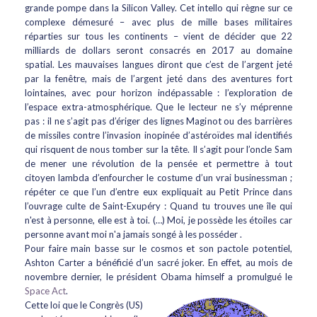
grande pompe dans la Silicon Valley. Cet intello qui règne sur ce
complexe démesuré – avec plus de mille bases militaires
réparties sur tous les continents – vient de décider que 22
milliards de dollars seront consacrés en 2017 au domaine
spatial. Les mauvaises langues diront que c’est de l’argent jeté
par la fenêtre, mais de l’argent jeté dans des aventures fort
lointaines, avec pour horizon indépassable : l’exploration de
l’espace extra-atmosphérique. Que le lecteur ne s’y méprenne
pas : il ne s’agit pas d’ériger des lignes Maginot ou des barrières
de missiles contre l’invasion inopinée d’astéroïdes mal identifiés
qui risquent de nous tomber sur la tête. Il s’agit pour l’oncle Sam
de mener une révolution de la pensée et permettre à tout
citoyen lambda d’enfourcher le costume d’un vrai businessman ;
répéter ce que l’un d’entre eux expliquait au Petit Prince dans
l’ouvrage culte de Saint-Exupéry : Quand tu trouves une île qui
n'est à personne, elle est à toi. (…) Moi, je possède les étoiles car
personne avant moi n'a jamais songé à les posséder .
Pour faire main basse sur le cosmos et son pactole potentiel,
Ashton Carter a bénéficié d’un sacré joker. En effet, au mois de
novembre dernier, le président Obama himself a promulgué le
Space Act
.
Cette loi que le Congrès (US)