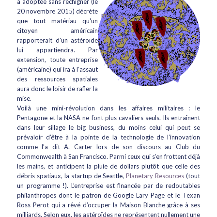
a adoptée sans rechigner (le
20 novembre 2015) décrète
que tout matériau qu'un
citoyen américain
rapporterait d'un astéroïde
lui appartiendra. Par
extension, toute entreprise
(américaine) qui ira à l’assaut
des ressources spatiales
aura donc le loisir de rafler la
mise.
Voilà une mini-révolution dans les affaires militaires : le
Pentagone et la NASA ne font plus cavaliers seuls. Ils entraînent
dans leur sillage le big business, du moins celui qui peut se
prévaloir d’être à la pointe de la technologie de l’innovation
comme l’a dit A. Carter lors de son discours au Club du
Commonwealth à San Francisco. Parmi ceux qui s’en frottent déjà
les mains, et anticipent la pluie de dollars plutôt que celle des
débris spatiaux, la startup de Seattle,
Planetary Resources
(tout
un programme !). L’entreprise est financée par de redoutables
philanthropes dont le patron de Google Lary Page et le Texan
Ross Perot qui a rêvé d’occuper la Maison Blanche grâce à ses
milliards. Selon eux, les astéroïdes ne représentent nullement une