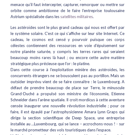
menace qu’il faut intercepter, capturer, remorquer ou mettre sur
orbite comme ambitionne de le faire l’entreprise toulousaine
Astrium spécialisée dans les
satellites militaires
.
Les astéroïdes sont le plus grand cadeau qui nous est offert par
le système solaire. C’est ce qui s’affiche sur leur site Internet. Ce
cadeau, le cosmos est censé y pourvoir puisque ces corps
célestes contiennent des ressources en voie d’épuisement sur
notre planète saturée, y compris les terres rares qui seraient
beaucoup moins rares là haut ; ou encore cette autre matière
stratégique plus précieuse que l’or : le platine.
Dans cette course à l’exploitation minière des astéroïdes, les
concurrents étrangers ne se bousculent pas au portillon. Mais un
outsider imprévu vient de se faire connaître : le Luxembourg. A
défaut de prendre beaucoup de place sur Terre, le minuscule
Grand-Duché a propulsé son ministre de l’économie, Etienne
Schneider dans l’arène spatiale. Il croit mordicus à cette aventure
censée inaugurer une nouvelle révolution industrielle ; pour ce
faire, il est épaulé par l’astrophysicienne Amara Lynn Graps qui
dirige la section scientifique de Deep Space, une entreprise
installée au …Luxembourg, qui se lance – accrochons-nous ! - sur
le marché prometteur des vols touristiques dans l'espace.