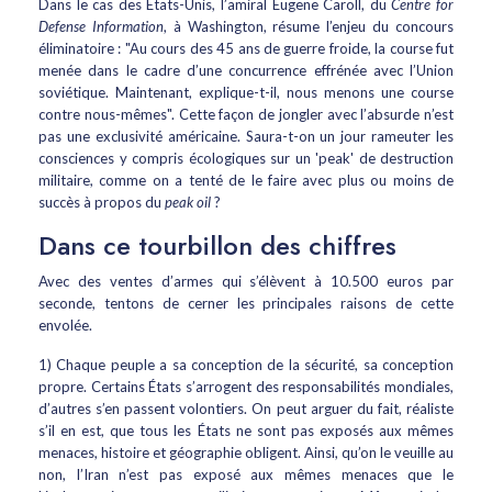
Dans le cas des États-Unis, l’amiral Eugene Caroll, du
Centre for
Defense Information
, à Washington, résume l’enjeu du concours
éliminatoire : "Au cours des 45 ans de guerre froide, la course fut
menée dans le cadre d’une concurrence effrénée avec l’Union
soviétique. Maintenant, explique-t-il, nous menons une course
contre nous-mêmes". Cette façon de jongler avec l’absurde n’est
pas une exclusivité américaine. Saura-t-on un jour rameuter les
consciences y compris écologiques sur un 'peak' de destruction
militaire, comme on a tenté de le faire avec plus ou moins de
succès à propos du
peak oil
?
Dans ce tourbillon des chiffres
Avec des ventes d’armes qui s’élèvent à 10.500 euros par
seconde, tentons de cerner les principales raisons de cette
envolée.
1) Chaque peuple a sa conception de la sécurité, sa conception
propre. Certains États s’arrogent des responsabilités mondiales,
d’autres s’en passent volontiers. On peut arguer du fait, réaliste
s’il en est, que tous les États ne sont pas exposés aux mêmes
menaces, histoire et géographie obligent. Ainsi, qu’on le veuille au
non, l’Iran n’est pas exposé aux mêmes menaces que le