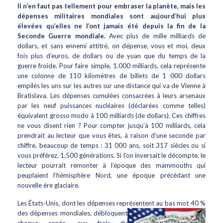
Il n’en faut pas tellement pour embraser la planète, mais les
dépenses militaires mondiales sont aujourd’hui plus
élevées qu’elles ne l’ont jamais été depuis la fin de la
Seconde Guerre mondiale.
Avec plus de mille milliards de
dollars, et sans ennemi attitré, on dépense, vous et moi, deux
fois plus d’euros, de dollars ou de yuan que du temps de la
guerre froide. Pour faire simple, 1.000 milliards, cela représente
une colonne de 110 kilomètres de billets de 1 000 dollars
empilés les uns sur les autres sur une distance qui va de Vienne à
Bratislava. Les dépenses cumulées consacrées à leurs arsenaux
par les neuf puissances nucléaires (déclarées comme telles)
équivalent grosso modo à 100 milliards (de dollars). Ces chiffres
ne vous disent rien ? Pour compter jusqu’à 100 milliards, cela
prendrait au lecteur que vous êtes, à raison d’une seconde par
chiffre, beaucoup de temps : 31 000 ans, soit 317 siècles ou si
vous préférez, 1.500 générations. Si l’on inversait le décompte, le
lecteur pourrait remonter à l’époque des mammouths qui
peuplaient l’hémisphère Nord, une époque précédant une
nouvelle ère glaciaire.
Les États-Unis, dont les dépenses représentent au bas mot 40 %
des dépenses mondiales,
débloquent