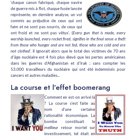
‘chaque canon fabriqué, chaque
navire
de guerre mis à flot, chaque fusée lancée
représente, en dernière analyse, un vol
commis au préjudice de ceux qui ont
faim et ne sont pas nourris, de ceux qui
ont froid et ne sont pas vêtus’. (
Every gun that is made, every
warship launched, every rocket fired, signifies in the final sense a theft
from those who hunger and are not fed, those who are cold and are
not clothed
’. Il ignorait alors que le total des victimes de 70 ans
d’âge nucléaire est 4 fois plus élevé que les pertes américaines
dans les guerres d’Afghanistan et d’Irak ; sans compter les
53.000 travailleurs du nucléaire qui ont été indemnisés pour
cancers et autres maladies...
La course et l’effet boomerang
Comment en est-on arrivé là
? La course s’est faite au
nom d’une certaine
rationalité économique. La
bombe constituait le
meilleur retour mortel sur
investissement, tel était en