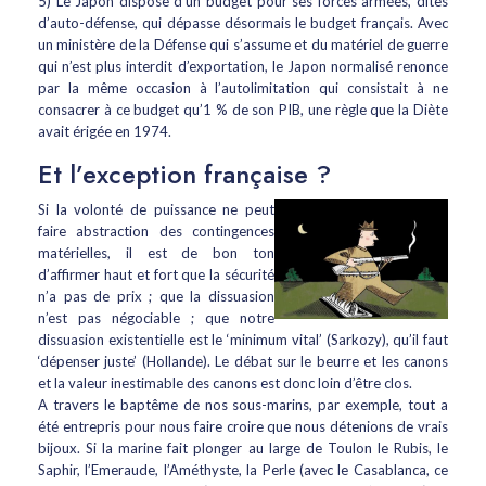
5) Le Japon dispose d’un budget pour ses forces armées, dites
d’auto-défense, qui dépasse désormais le budget français. Avec
un ministère de la Défense qui s’assume et du matériel de guerre
qui n’est plus interdit d’exportation, le Japon normalisé renonce
par la même occasion à l’autolimitation qui consistait à ne
consacrer à ce budget qu’1 % de son PIB, une règle que la Diète
avait érigée en 1974.
Et l’exception française ?
Si la volonté de puissance ne peut
faire abstraction des contingences
matérielles, il est de bon ton
d’affirmer haut et fort que la sécurité
n’a pas de prix ; que la dissuasion
n’est pas négociable ; que notre
dissuasion existentielle est le ‘minimum vital’ (Sarkozy), qu’il faut
‘dépenser juste’ (Hollande). Le débat sur le beurre et les canons
et la valeur inestimable des canons est donc loin d’être clos.
A travers le baptême de nos sous-marins, par exemple, tout a
été entrepris pour nous faire croire que nous détenions de vrais
bijoux. Si la marine fait plonger au large de Toulon le Rubis, le
Saphir, l’Emeraude, l’Améthyste, la Perle (avec le Casablanca, ce