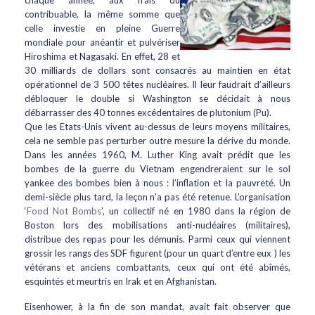
chaque année, aux frais du
contribuable, la même somme que
celle investie en pleine Guerre
mondiale pour anéantir et pulvériser
Hiroshima et Nagasaki. En effet, 28 et
30 milliards de dollars sont consacrés au maintien en état
opérationnel de 3 500 têtes nucléaires. Il leur faudrait d’ailleurs
débloquer le double si Washington se décidait à nous
débarrasser des 40 tonnes excédentaires de plutonium (Pu).
Que les Etats-Unis vivent au-dessus de leurs moyens militaires,
cela ne semble pas perturber outre mesure la dérive du monde.
Dans les années 1960, M. Luther King avait prédit que les
bombes de la guerre du Vietnam engendreraient sur le sol
yankee des bombes bien à nous : l’inflation et la pauvreté. Un
demi-siècle plus tard, la leçon n’a pas été retenue. L’organisation
‘
Food Not Bombs
’, un collectif né en 1980 dans la région de
Boston lors des mobilisations anti-nucléaires (militaires),
distribue des repas pour les démunis. Parmi ceux qui viennent
grossir les rangs des SDF figurent (pour un quart d’entre eux ) les
vétérans et anciens combattants, ceux qui ont été abîmés,
esquintés et meurtris en Irak et en Afghanistan.
Eisenhower, à la fin de son mandat, avait fait observer que