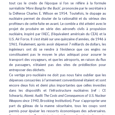
tout cas le credo de l’époque si l’on se réfère à la formule
surréaliste ‘
More Bang for the Buck’
, prononcée par le secrétaire à
la Défense Charles E. Wilson en 1954. Toutefois, le dopage au
nucléaire permet de douter de la rationalité et du sérieux des
profiteurs de cette fuite en avant. Le comble a été atteint avec le
projet de produire en série des aéronefs civils à propulsion
nucléaire, inspiré par l’AEC, (l’équivalent américain du CEA) et la
U.S. Air Force. Il s’est étalé sur une quinzaine d’années, de 1946 à
1961. Finalement, après avoir dépensé 7 milliards de dollars, les
ingénieurs ont dû se rendre à l’évidence que ces engins ne
constituaient pas le moyen le plus adéquat pour assurer le
transport des voyageurs, et que les aéroports, en raison du flux
de passagers, n’étaient pas des sites de prédilection pour
entreposer des déchets.
Ce vertige pro-nucléaire ne doit pas nous faire oublier que les
dépenses consacrées à l’armement conventionnel étaient et sont
encore deux fois et demi plus importantes que celles investies
dans les dispositifs et l’infrastructure nucléaires (ref : Cf.
Schwartz,
Atomic Audit: The Costs and Consequences of U.S. Nuclear
Weapons since 1940
, Brooking Institution). Pour s’approprier une
part du gâteau de la manne sécuritaire, tous les coups sont
permis pour épuiser les ressorts économiques des adversaires.