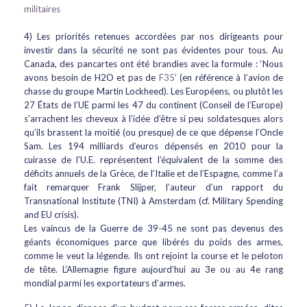
militaires
4) Les priorités retenues accordées par nos dirigeants pour
investir dans la sécurité ne sont pas évidentes pour tous. Au
Canada, des pancartes ont été brandies avec la formule : ‘Nous
avons besoin de H2O et pas de
F35
’ (en référence à l’avion de
chasse du groupe Martin Lockheed). Les Européens, ou plutôt les
27 États de l’UE parmi les 47 du continent (Conseil de l’Europe)
s’arrachent les cheveux à l’idée d’être si peu soldatesques alors
qu’ils brassent la moitié (ou presque) de ce que dépense l’Oncle
Sam. Les 194 milliards d’euros dépensés en 2010 pour la
cuirasse de l’U.E. représentent l’équivalent de la somme des
déficits annuels de la Grèce, de l’Italie et de l’Espagne, comme l’a
fait remarquer Frank Slijper, l’auteur d’un rapport du
Transnational Institute (TNI) à Amsterdam (cf. Military Spending
and EU crisis).
Les vaincus de la Guerre de 39-45 ne sont pas devenus des
géants économiques parce que libérés du poids des armes,
comme le veut la légende. Ils ont rejoint la course et le peloton
de tête. L’Allemagne figure aujourd’hui au 3e ou au 4e rang
mondial parmi les exportateurs d’armes.