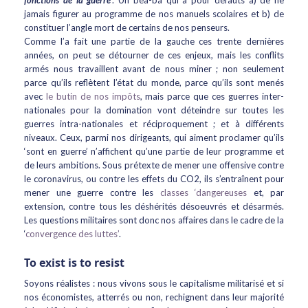
fonctions de la guerre’
. Un béa-ba qui a pour défauts a) de ne
jamais figurer au programme de nos manuels scolaires et b) de
constituer l’angle mort de certains de nos penseurs.
Comme l’a fait une partie de la gauche ces trente dernières
années, on peut se détourner de ces enjeux, mais les conflits
armés nous travaillent avant de nous miner ; non seulement
parce qu’ils reflètent l’état du monde, parce qu’ils sont menés
avec
le butin de nos impôts
, mais parce que ces guerres inter-
nationales pour la domination vont déteindre sur toutes les
guerres intra-nationales et réciproquement ; et à différents
niveaux. Ceux, parmi nos dirigeants, qui aiment proclamer qu’ils
‘sont en guerre’ n’affichent qu’une partie de leur programme et
de leurs ambitions. Sous prétexte de mener une offensive contre
le coronavirus, ou contre les effets du CO2, ils s’entraînent pour
mener une guerre contre les
classes ‘dangereuses
et, par
extension, contre tous les déshérités désoeuvrés et désarmés.
Les questions militaires sont donc nos affaires dans le cadre de la
‘
convergence des luttes’
.
To exist is to resist
Soyons réalistes : nous vivons sous le capitalisme militarisé et si
nos économistes, atterrés ou non, rechignent dans leur majorité