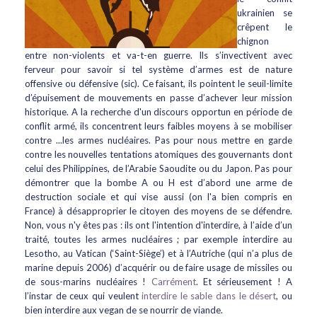
ukrainien se
crêpent le
chignon
entre non-violents et va-t-en guerre. Ils s’invectivent avec
ferveur pour savoir si tel système d’armes est de nature
offensive ou défensive (sic). Ce faisant, ils pointent le seuil-limite
d’épuisement de mouvements en passe d’achever leur mission
historique. A la recherche d'un discours opportun en période de
conflit armé, ils concentrent leurs faibles moyens à se mobiliser
contre ...les armes nucléaires. Pas pour nous mettre en garde
contre les nouvelles tentations atomiques des gouvernants dont
celui des Philippines, de l’Arabie Saoudite ou du Japon. Pas pour
démontrer que la bombe A ou H est d’abord une arme de
destruction sociale et qui vise aussi (on l'a bien compris en
France) à désapproprier le citoyen des moyens de se défendre.
Non, vous n'y êtes pas : ils ont l'intention d'interdire, à l’aide d’un
traité, toutes les armes nucléaires ; par exemple interdire au
Lesotho, au Vatican (‘Saint-Siège’) et à l’Autriche (qui n’a plus de
marine depuis 2006) d’acquérir ou de faire usage de missiles ou
de sous-marins nucléaires !
Carrément
. Et sérieusement ! A
l’instar de ceux qui veulent
interdire le sable dans le désert
, ou
bien interdire aux vegan de se nourrir de viande.