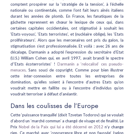
comptent prospérer sur la ‘stratégie de la tension’, à l’échelle
nationale ou continentale, comme l’ont fait leurs aînés italiens
durant les années de plomb. En France, les fanatiques de la
gâchette reprennent en chœur le lexique de ceux qui, dans
certaines capitales occidentales, ont stigmatisé à souhait les
‘Etats-voyous’, ‘Etats terroristes’, et (nucléaire oblige), les ‘Etats
proliférateurs’. Alors que les mercenaires ont pris du galon, la
stigmatisation s’est professionnalisée. Et voilà : avec 26 ans de
décalage, Darmanin a adopté l’expression du secrétaire d’Etat
(U.S.) William Cohen qui, en avril 1997, avait brandi le spectre
d’’Etats écoterroristes’ !
Darmanin a ‘relocalisé’ ces pseudo-
menaces
. Sans souci de copyright. Comme pour bien illustrer
cette inter-connexion entre toutes les entreprises de
domination, qu’elles soient à l’encontre d’autres Etats qu’on
voudrait mettre en faillite ou à l’encontre d’individus qu’on
voudrait terroriser à défaut d’anéantir.
Dans les coulisses de l’Europe
Cette ‘puissance tranquille’ (dixit Tzvetan Todorov) qui se voulait
d’abord un ‘marché commun’ a changé de visage et de finalité. Le
Prix
Nobel de la Paix qui lui a été décerné en 2012
n’y change
rien. Ce marché avec ‘concurrence libre et non faussée’ (selon