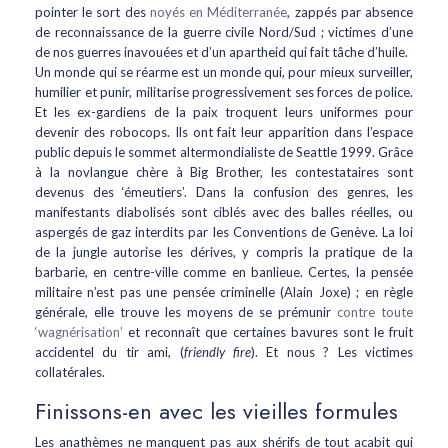
pointer le sort des
noyés en Méditerranée
, zappés par absence
de reconnaissance de la guerre civile Nord/Sud ; victimes d’une
de nos guerres inavouées et d’un apartheid qui fait tâche d’huile.
Un monde qui se réarme est un monde qui, pour mieux surveiller,
humilier et punir, militarise progressivement ses forces de police.
Et les ex-gardiens de la paix troquent leurs uniformes pour
devenir des robocops. Ils ont fait leur apparition dans l’espace
public depuis le sommet altermondialiste de Seattle 1999. Grâce
à la novlangue chère à Big Brother, les contestataires sont
devenus des ‘émeutiers’. Dans la confusion des genres, les
manifestants diabolisés sont ciblés avec des balles réelles, ou
aspergés de gaz interdits par les Conventions de Genève. La loi
de la jungle autorise les dérives, y compris la pratique de la
barbarie, en centre-ville comme en banlieue. Certes, la pensée
militaire n’est pas une pensée criminelle (Alain Joxe) ; en règle
générale, elle trouve les moyens de se prémunir
contre toute
‘wagnérisation’
et reconnaît que certaines bavures sont le fruit
accidentel du tir ami, (
friendly fire
). Et nous ? Les victimes
collatérales.
Finissons-en avec les vieilles formules
Les anathèmes ne manquent pas aux shérifs de tout acabit qui