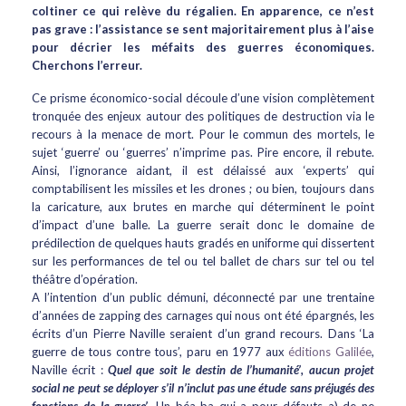
coltiner ce qui relève du régalien. En apparence, ce n’est
pas grave : l’assistance se sent majoritairement plus à l’aise
pour décrier les méfaits des guerres économiques.
Cherchons l’erreur.
Ce prisme économico-social découle d’une vision complètement
tronquée des enjeux autour des politiques de destruction via le
recours à la menace de mort. Pour le commun des mortels, le
sujet ‘guerre’ ou ‘guerres’ n’imprime pas. Pire encore, il rebute.
Ainsi, l’ignorance aidant, il est délaissé aux ‘experts’ qui
comptabilisent les missiles et les drones ; ou bien, toujours dans
la caricature, aux brutes en marche qui déterminent le point
d’impact d’une balle. La guerre serait donc le domaine de
prédilection de quelques hauts gradés en uniforme qui dissertent
sur les performances de tel ou tel ballet de chars sur tel ou tel
théâtre d’opération.
A l’intention d’un public démuni, déconnecté par une trentaine
d’années de zapping des carnages qui nous ont été épargnés, les
écrits d’un Pierre Naville seraient d’un grand recours. Dans ‘La
guerre de tous contre tous’, paru en 1977 aux
éditions Galilée
,
Naville écrit :
Quel que soit le destin de l’humanité’, aucun projet
social ne peut se déployer s’il n’inclut pas une étude sans préjugés des