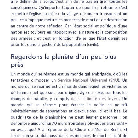
à le définir de la sorte, c’est afin de ne pas en tirer toutes les
conséquences. Qu’importe. Capter de quoi il en retourne, c’est
‘remettre l’église au milieu du village’ dit-on. En transposant un
peu, cela implique mettre les menaces de mort et de destruction
au centre de notre réflexion. Car l’état social et politique d'une
nation est toujours en rapport avec la nature et la composition
des armées ; et c'est en fonction d'elles que l'Etat définit ses
priorités dans la 'gestion' de la population (civile).
Regardons la planète d’un peu plus
près
Un monde qui se réarme est un monde qui embrigade, d’où les
tentatives d’imposer un
Service National Universel (SNU
). Un
monde qui se réarme est un monde dans lequel les victimes se
déchirent, quel que soit leur origine, âge ou sexe, sur tous les
champs de bataille, y compris
dans l’intimité des foyers
. Un
monde qui se réarme pour écraser le voisin se nourrit
inévitablement de séparations et d’exclusions. Ici et là-bas. Le
quadrillage de la planisphère ne peut leurrer personne : on
dénombre aujourd’hui 70 murs frontaliers physiques alors qu’il y
en avait ‘que’ 9 à l’époque de la Chute du Mur de Berlin. Et
l’exclusion se traduit aussi dans les menaces de mort : il suffit de