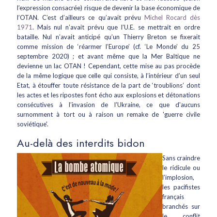
l’expression consacrée) risque de devenir la base économique de
l’OTAN. C’est d’ailleurs ce qu’avait prévu
Michel Rocard dès
1971
. Mais nul n’avait prévu que l’U.E. se mettrait en ordre
bataille. Nul n’avait anticipé qu’un Thierry Breton se fixerait
comme mission de ‘réarmer l’Europe’ (cf. ‘Le Monde’ du 25
septembre 2020) ; et avant même que la Mer Baltique ne
devienne un lac OTAN ! Cependant, cette mise au pas procède
de la même logique que celle qui consiste, à l’intérieur d’un seul
Etat, à étouffer toute résistance de la part de ‘troublions’ dont
les actes et les ripostes font écho aux explosions et détonations
consécutives à l’invasion de l’Ukraine, ce que d'aucuns
surnomment à tort ou à raison un remake de 'guerre civile
soviétique'.
Au-delà des interdits bidon
Sans craindre
le ridicule ou
l’implosion,
les pacifistes
français
branchés sur
le conflit