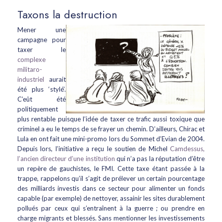
Taxons la destruction
Mener une
campagne pour
taxer le
complexe
militaro-
industriel
aurait
été plus ‘stylé’.
C’eût été
politiquement
plus rentable puisque l’idée de taxer ce trafic aussi toxique que
criminel a eu le temps de se frayer un chemin. D’ailleurs, Chirac et
Lula en ont fait une mini-promo lors du Sommet d’Evian de 2004.
Depuis lors, l’initiative a reçu le soutien de Michel
Camdessus,
l’ancien directeur d’une institution
qui n’a pas la réputation d’être
un repère de gauchistes, le FMI. Cette taxe étant passée à la
trappe, rappelons qu’il s’agit de prélever un certain pourcentage
des milliards investis dans ce secteur pour alimenter un fonds
capable (par exemple) de nettoyer, assainir les sites durablement
pollués par ceux qui s’entraînent à la guerre ; ou prendre en
charge migrants et blessés. Sans mentionner les investissements