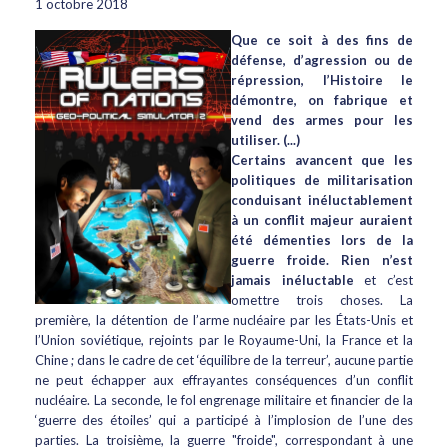
1 octobre 2018
Que ce soit à des fins de
défense, d’agression ou de
répression, l’Histoire le
démontre, on fabrique et
vend des armes pour les
utiliser. (...)
Certains avancent que les
politiques de militarisation
conduisant inéluctablement
à un conflit majeur auraient
été démenties lors de la
guerre froide. Rien n’est
jamais inéluctable
et c’est
omettre trois choses. La
première, la détention de l’arme nucléaire par les États-Unis et
l’Union soviétique, rejoints par le Royaume-Uni, la France et la
Chine ; dans le cadre de cet ‘équilibre de la terreur’, aucune partie
ne peut échapper aux effrayantes conséquences d’un conflit
nucléaire. La seconde, le fol engrenage militaire et financier de la
‘guerre des étoiles’ qui a participé à l’implosion de l’une des
parties. La troisième, la guerre "froide", correspondant à une