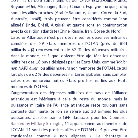
10 milliards de $ sont membres de l’OTAN (États-Unis, France,
Royaume-Uni, Allemagne, Italie, Canada, Espagne Turquie), cinq
sont des alliés proches (Arabie Saoudite, Japon, Corée du Sud,
Australie, Israël), trois peuvent être considérés comme ‘non
alignés’ (Inde, Brésil, Algérie) et quatre sont en confrontation
avec la coalition atlantiste (Chine, Russie, Iran, Corée du Nord).
La zone Atlantique n’est pas désarmée, les dépenses militaires
cumulées des 29 Etats membres de l’OTAN (près de 884
milliards U$) représentent + de 52 % des dépenses militaires
dans le monde, ce à quoi doivent être ajoutées les dépenses
militaires des 18 pays désignés par les États-Unis, comme ‘
Major
non-NATO allies
’’ ou alliés majeurs non membres de l’OTAN, ce qui
fait plus de 62 % des dépenses militaires globales, sans compter
celles des nombreux autres États proches et liés aux Etats
membres de l’OTAN.
L’augmentation des dépenses militaires des pays de l’Alliance
atlantique est inférieure à celle du reste du monde, mais la
puissance militaire de l’Alliance atlantique reste toujours sans
conteste dominante. Si l’on se réfère aux 30 armées les plus
puissantes, classées par le GFP database pour les ‘
Countries
Ranked by Military Strength
’, 11 appartiennent aux membres de
l’OTAN, 11 sont des proches alliés de l’OTAN et 4 peuvent être
considérées comme « non alignées ». Le chantage à