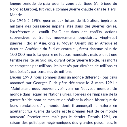
longue période de paix pour la zone atlantique (Amérique du
Nord et Europe), fut vécue comme guerre chaude dans le Tiers-
Monde.
De 1946 à 1989, guerres aux luttes de libération, ingérence
militaire des puissances impérialistes dans des guerres civiles,
interférence du conflit Est-Ouest dans des conflits, actions
subversives contre les mouvements populaires, vingt-sept
guerres - dix en Asie, cinq au Moyen-Orient, dix en Afrique et
deux en Amérique du Sud et centrale -, firent chacune plus de
100 000 morts. La guerre ne fut pas mondiale , mais elle fut une
terrible réalité au Sud où, durant cette 'guerre froide', les morts
se comptent par millions, les blessés par dizaines de millions et
les déplacés par centaines de millions.
Depuis 1990, nous sommes dans un monde différent - pas celui
annoncé par Georges Bush père déclarant le 3 mars 1991 :
‘Maintenant, nous pouvons voir venir un Nouveau monde… Un
monde dans lequel les Nations unies, libérées de l'impasse de la
guerre froide, sont en mesure de réaliser la vision historique de
leurs fondateurs…’ , monde dont il annonçait la nature en
ajoutant : ‘La guerre du Golfe est le premier test de ce monde
nouveau’. Premier test, mais pas le dernier. Depuis 1991, en
raison des politiques hégémoniques des grandes puissances, le