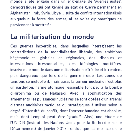
monde a été engagé dans un engrenage de ‘guerres justes’,
démocratiques qui ont généré un état de guerre permanent en
Afghanistan, Irak, Syrie, Libye…, suite de conflits internationalisés
auxquels ni la force des armes, ni les voies diplomatiques ne
parviennent à mettre fin.
La militarisation du monde
Ces guerres incoercibles, dans lesquelles interagissent les
contradictions de la mondialisation libérale, des ambitions
hégémoniques globales et régionales, des discours et
interventions irresponsables, des idéologies mortifères,
inscrivent le monde dans une militarisation effrénée et le rendent
plus dangereux que lors de la guerre froide. Les zones de
tensions se multiplient, mais aussi, la terreur nucléaire n’est plus
un garde-fou, l’arme atomique ressemble fort peu à la bombe
d’Hiroshima ou de Nagasaki. Avec la sophistication des
armements, les puissances nucléaires se sont dotées d’un arsenal
d’armes nucléaires tactiques ou stratégiques à utiliser selon le
degré d’intensité du conflit, dont l’horreur humaine est absolue,
mais dont l’emploi peut être ‘gradué’. Ainsi, une étude de
l’UNIDIR (Institut des Nations Unies pour la Recherche sur le
Désarmement) de janvier 2017 conclut que ‘La menace d'une