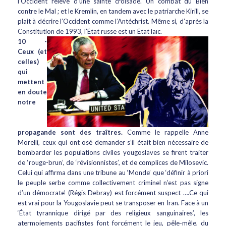
l’Occident relève d’une sainte croisade. Un combat du Bien
contre le Mal ; et le Kremlin, en tandem avec le patriarche Kirill, se
plait à décrire l’Occident comme l’Antéchrist. Même si, d’après la
Constitution de 1993, l’État russe est un État laïc.
10 -
Ceux (et
celles)
qui
mettent
en doute
notre
propagande sont des traîtres.
Comme le rappelle Anne
Morelli, ceux qui ont osé demander s’il était bien nécessaire de
bombarder les populations civiles yougoslaves se firent traiter
de ‘rouge-brun’, de ‘révisionnistes’, et de complices de Milosevic.
Celui qui affirma dans une tribune au ‘Monde’ que ‘définir à priori
le peuple serbe comme collectivement criminel n’est pas signe
d’un démocrate’ (Régis Debray) est forcément suspect ….Ce qui
est vrai pour la Yougoslavie peut se transposer en Iran. Face à un
‘État tyrannique dirigé par des religieux sanguinaires’, les
atermoiements pacifistes font forcément le jeu, pêle-mêle, du