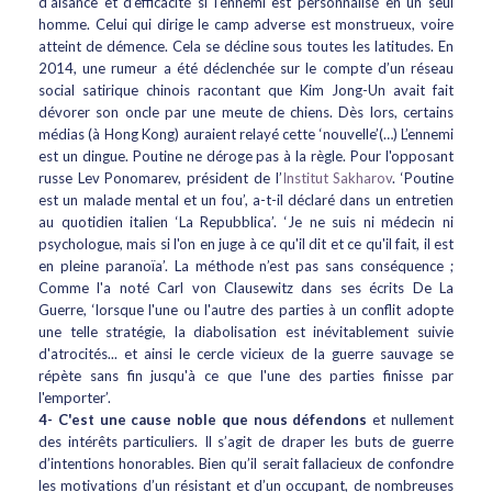
d’aisance et d’efficacité si l'ennemi est personnalisé en un seul
homme. Celui qui dirige le camp adverse est monstrueux, voire
atteint de démence. Cela se décline sous toutes les latitudes. En
2014, une rumeur a été déclenchée sur le compte d’un réseau
social satirique chinois racontant que Kim Jong-Un avait fait
dévorer son oncle par une meute de chiens. Dès lors, certains
médias (à Hong Kong) auraient relayé cette ‘nouvelle’(…) L’ennemi
est un dingue. Poutine ne déroge pas à la règle. Pour l'opposant
russe Lev Ponomarev, président de l’
Institut Sakharov
. ‘Poutine
est un malade mental et un fou’, a-t-il déclaré dans un entretien
au quotidien italien ‘La Repubblica’. ‘Je ne suis ni médecin ni
psychologue, mais si l'on en juge à ce qu'il dit et ce qu'il fait, il est
en pleine paranoïa’. La méthode n’est pas sans conséquence ;
Comme l'a noté Carl von Clausewitz dans ses écrits De La
Guerre, ‘lorsque l'une ou l'autre des parties à un conflit adopte
une telle stratégie, la diabolisation est inévitablement suivie
d'atrocités... et ainsi le cercle vicieux de la guerre sauvage se
répète sans fin jusqu'à ce que l'une des parties finisse par
l'emporter’.
4-
C'est une cause noble que nous défendons
et nullement
des intérêts particuliers. Il s’agit de draper les buts de guerre
d’intentions honorables. Bien qu’il serait fallacieux de confondre
les motivations d’un résistant et d’un occupant, de nombreuses