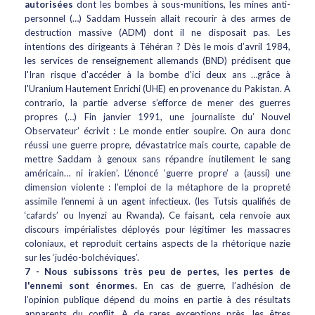
autorisées
dont les bombes à sous-munitions, les mines anti-
personnel (…) Saddam Hussein allait recourir à des armes de
destruction massive (ADM) dont il ne disposait pas. Les
intentions des dirigeants à Téhéran ? Dès le mois d’avril 1984,
les services de renseignement allemands (BND) prédisent que
l'Iran risque d’accéder à la bombe d'ici deux ans …grâce à
l'Uranium Hautement Enrichi (UHE) en provenance du Pakistan. A
contrario, la partie adverse s’efforce de mener des guerres
propres (…) Fin janvier 1991, une journaliste du’ Nouvel
Observateur’ écrivit : Le monde entier soupire. On aura donc
réussi une guerre propre, dévastatrice mais courte, capable de
mettre Saddam à genoux sans répandre inutilement le sang
américain… ni irakien’. L’énoncé ‘guerre propre’ a (aussi) une
dimension violente : l’emploi de la métaphore de la propreté
assimile l’ennemi à un agent infectieux. (les Tutsis qualifiés de
‘cafards’ ou Inyenzi au Rwanda). Ce faisant, cela renvoie aux
discours impérialistes déployés pour légitimer les massacres
coloniaux, et reproduit certains aspects de la rhétorique nazie
sur les ‘judéo-bolchéviques’.
7 -
Nous subissons très peu de pertes, les pertes de
l'ennemi sont énormes.
En cas de guerre, l’adhésion de
l’opinion publique dépend du moins en partie à des résultats
apparents du conflit. A de rares exceptions près, les êtres