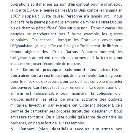
opérations sont menées au nom d’un combat pour le droit et/ou
la liberté (…) Celle menée par les Etats-Unis contre le Panama en
1989 s’appelait ‘Juste cause’. Personne n'a jamais dit : 'nous
allons faire la guerre pour nous emparer de minerais stratégiques
ou de champs pétrolifères'. Bien sûr que non ! Et pour cause : les
peuples ne marcheraient pas ! Autre exemple, les guerres
coloniales. Ou encore ....lorsque les Etats-Unis envahissent
l’Afghanistan, çà se justifie car il s’agit officiellement de libérer la
femme afghane des affreux Barbus. A aucun moment, les
belligérants admettent recourir aux armes et à la terreur pour
instaurer/imposer l'économie de marché.
5 – L’ennemi provoque sciemment des atrocités ,
contrairement à
ceux (nous) qui, de façon involontaire, agissent
pour le mieux et s’excusent pour ce qu’il est convenu d’appeler
des bavures. Car il nous
faut avoir un ennemi
. La désignation d’un
ennemi est indispensable pour maintenir la cohésion d’un
groupe, justifier les états de guerre, accroître des budgets
militaires. Invectiver par exemple cet Occident décadent, cela
permet de camoufler ses propres turpitudes, désigner un bouc
émissaire fort utile. On a juste oublié qu’à force de craindre les
barbares, on risque fort de leur ressembler.
6 - L'ennemi (bien identifié) a recours aux armes non