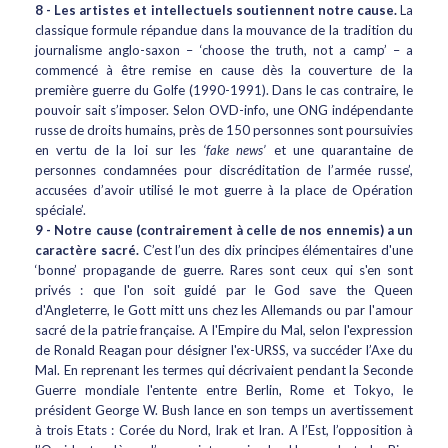
8 -
Les artistes et intellectuels soutiennent notre cause.
La
classique formule répandue dans la mouvance de la tradition du
journalisme anglo-saxon – ‘choose the truth, not a camp’ – a
commencé à être remise en cause dès la couverture de la
première guerre du Golfe (1990-1991). Dans le cas contraire, le
pouvoir sait s’imposer. Selon OVD-info, une ONG indépendante
russe de droits humains, près de 150 personnes sont poursuivies
en vertu de la loi sur les
‘fake news’
et une quarantaine de
personnes condamnées pour discréditation de l’armée russe’,
accusées d’avoir utilisé le mot guerre à la place de Opération
spéciale’.
9 - Notre cause (contrairement à celle de nos ennemis) a un
caractère sacré.
C’est l’un des dix principes élémentaires d'une
‘bonne’ propagande de guerre. Rares sont ceux qui s'en sont
privés : que l'on soit guidé par le God save the Queen
d'Angleterre, le Gott mitt uns chez les Allemands ou par l'amour
sacré de la patrie française. A l'Empire du Mal, selon l'expression
de Ronald Reagan pour désigner l'ex-URSS, va succéder l’Axe du
Mal. En reprenant les termes qui décrivaient pendant la Seconde
Guerre mondiale l'entente entre Berlin, Rome et Tokyo, le
président George W. Bush lance en son temps un avertissement
à trois Etats : Corée du Nord, Irak et Iran. A l’Est, l’opposition à