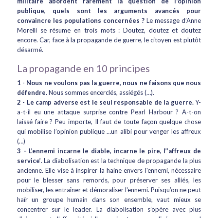
militaire abordent rarement la question de l'opinion
publique, quels sont les arguments avancés pour
convaincre les populations concernées ?
Le message d’Anne
Morelli se résume en trois mots : Doutez, doutez et doutez
encore. Car, face à la propagande de guerre, le citoyen est plutôt
désarmé.
La propagande en 10 principes
1 - Nous ne voulons pas la guerre, nous ne faisons que nous
défendre.
Nous sommes encerclés, assiégés (…).
2 -
Le camp adverse est le seul responsable de la guerre.
Y-
a-t-il eu une attaque surprise contre Pearl Harbour ? A-t-on
laissé faire ? Peu importe, Il faut de toute façon quelque chose
qui mobilise l’opinion publique …un alibi pour venger les affreux
(…)
3 –
L’ennemi incarne le diable, incarne le pire, l’’affreux de
service’
. La diabolisation est la technique de propagande la plus
ancienne. Elle vise à inspirer la haine envers l'ennemi, nécessaire
pour le blesser sans remords, pour préserver ses alliés, les
mobiliser, les entraîner et démoraliser l'ennemi. Puisqu’on ne peut
haïr un groupe humain dans son ensemble, vaut mieux se
concentrer sur le leader. La diabolisation s’opère avec plus