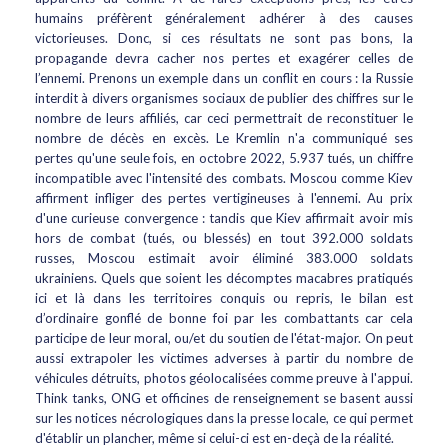
humains préfèrent généralement adhérer à des causes
victorieuses. Donc, si ces résultats ne sont pas bons, la
propagande devra cacher nos pertes et exagérer celles de
l’ennemi. Prenons un exemple dans un conflit en cours : la Russie
interdit à divers organismes sociaux de publier des chiffres sur le
nombre de leurs affiliés, car ceci permettrait de reconstituer le
nombre de décès en excès. Le Kremlin n'a communiqué ses
pertes qu'une seule fois, en octobre 2022, 5.937 tués, un chiffre
incompatible avec l'intensité des combats. Moscou comme Kiev
affirment infliger des pertes vertigineuses à l'ennemi. Au prix
d'une curieuse convergence : tandis que Kiev affirmait avoir mis
hors de combat (tués, ou blessés) en tout 392.000 soldats
russes, Moscou estimait avoir éliminé 383.000 soldats
ukrainiens. Quels que soient les décomptes macabres pratiqués
ici et là dans les territoires conquis ou repris, le bilan est
d’ordinaire gonflé de bonne foi par les combattants car cela
participe de leur moral, ou/et du soutien de l'état-major. On peut
aussi extrapoler les victimes adverses à partir du nombre de
véhicules détruits, photos géolocalisées comme preuve à l'appui.
Think tanks, ONG et officines de renseignement se basent aussi
sur les notices nécrologiques dans la presse locale, ce qui permet
d'établir un plancher, même si celui-ci est en-deçà de la réalité.